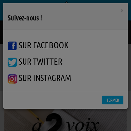
×
Suivez-nous !
Je Dors
TUMULTE
SUR FACEBOOK
SUR TWITTER
Emissions
Jeux et émissions participatives
À 2 Voix
À 2 Voix
SUR INSTAGRAM
FERMER