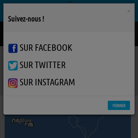
×
Suivez-nous !
Allo
JOYCE JONATHAN
SUR FACEBOOK
SUR TWITTER
Podcasts
J'vous Dis Pas
RSS
J'vous Dis Pas
SUR INSTAGRAM
FERMER