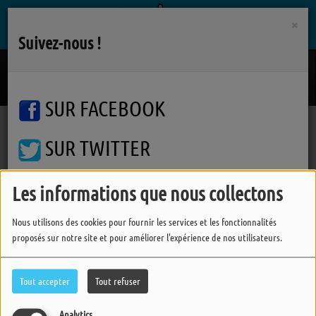
×
Suivez-nous !
I Think We're Alone Now
TIFFANY
SUR FACEBOOK
SUR TWITTER
Photos
RSS
Photos
SUR INSTAGRAM
Les informations que nous collectons
Nous utilisons des cookies pour fournir les services et les fonctionnalités
proposés sur notre site et pour améliorer l'expérience de nos utilisateurs.
FERMER
Tout accepter
Tout refuser
Analytics