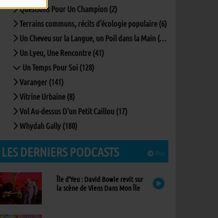
Questions Pour Un Champion (2)
Terrains communs, récits d’écologie populaire (6)
Un Cheveu sur la Langue, un Poil dans la Main (167)
Un Lyeu, Une Rencontre (41)
Un Temps Pour Soi (128)
Varanger (141)
Vitrine Urbaine (8)
Vol Au-dessus D'un Petit Caillou (17)
Whydah Gally (180)
LES DERNIERS PODCASTS
Plus
Île d’Yeu : David Bowie revit sur
la scène de Viens Dans Mon Île