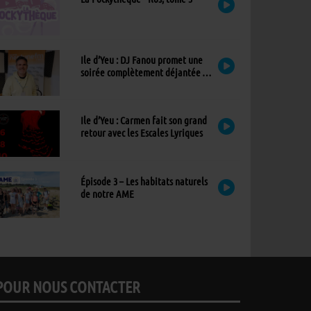
Ile d’Yeu : DJ Fanou promet une
soirée complètement déjantée à
Viens Dans Mon Île
Ile d’Yeu : Carmen fait son grand
retour avec les Escales Lyriques
Épisode 3 – Les habitats naturels
de notre AME
POUR NOUS CONTACTER