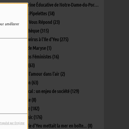
L'Aire Marine Éducative de Notre-Dame-du-Port (5)
L'info des Pipelettes (58)
La Mairie Vous Répond (23)
pour améliorer
La Pockythèque (315)
Le coronavirus à l'Ile d'Yeu (275)
Lectures de Maryse (1)
Les Ec(h)os Féministes (16)
Matinale (63)
Oh y'a de l'amour dans l'air (2)
Parlons-en (63)
Penser local : un enjeu de société (129)
Percept'île (8)
Phil's Jazz (182)
Phil's Music (176)
Propulsé par Orejime
Quand L'île d'Yeu mettait la mer en boîte... (8)