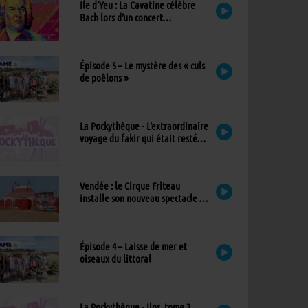
Ile d’Yeu : La Cavatine célèbre
Bach lors d’un concert
exceptionnel à l’église
Épisode 5 – Le mystère des « culs
de poêlons »
La Pockythèque - L'extraordinaire
voyage du fakir qui était resté
coincé dans une armoire Ikea
Vendée : le Cirque Friteau
installe son nouveau spectacle à
Brétignolles-sur-Mer
Épisode 4 – Laisse de mer et
oiseaux du littoral
La Pockythèque - Ilos, tome 3