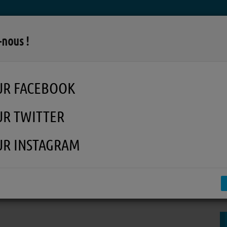
LA RADIO
MUSIQUE
EN REPLAY
MÉDI
-nous !
UR FACEBOOK
UR TWITTER
UR INSTAGRAM