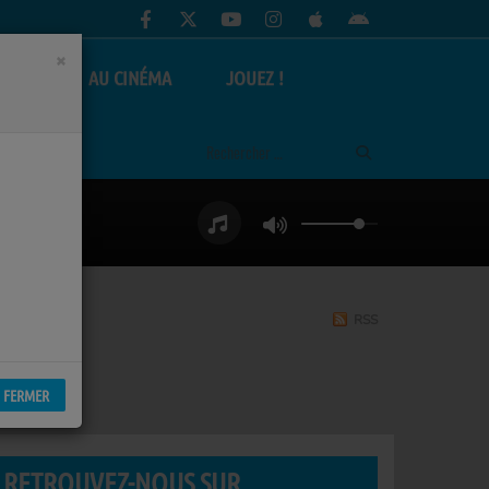
×
AS
AU CINÉMA
JOUEZ !
RSS
FERMER
RETROUVEZ-NOUS SUR