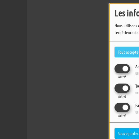
Les inf
Nous utilisons 
l'expérience de
Tout accepte
An
Ut
Activé
Tw
Ut
Activé
Fa
Ut
Activé
Sauvegarder