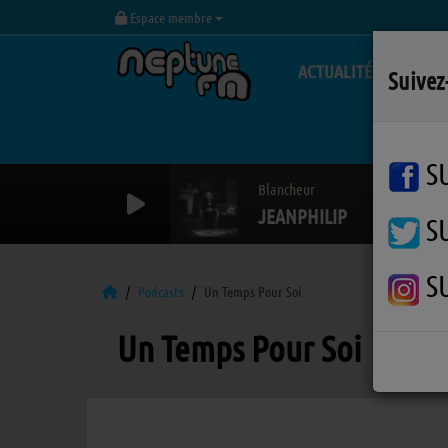
Espace membre
ACTUALITÉS
Suivez
S
Blancheur
JEANPHILIP
S
S
Podcasts
Un Temps Pour Soi
Un Temps Pour Soi