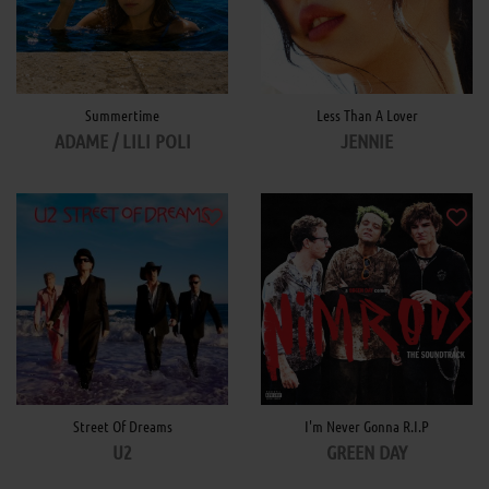
Summertime
Less Than A Lover
ADAME / LILI POLI
JENNIE
Street Of Dreams
I'm Never Gonna R.I.P
U2
GREEN DAY