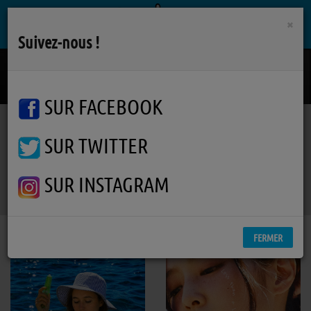
×
Suivez-nous !
How It Was Before
TOM GREGORY
SUR FACEBOOK
SUR TWITTER
La programmation musicale
Les nouveautés toutes fraiches !
RSS
La programmation musicale
SUR INSTAGRAM
FERMER