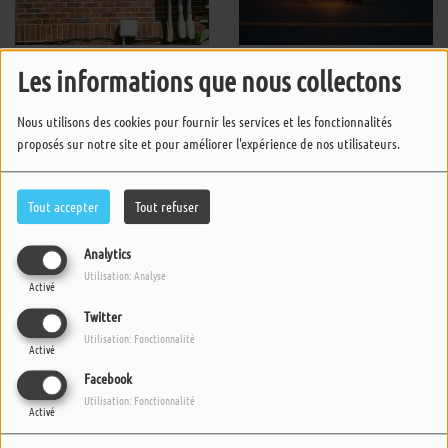
Junebug!
The Time Of My Life
Les informations que nous collectons
GAYLE
BENSON BOONE
Nous utilisons des cookies pour fournir les services et les fonctionnalités
proposés sur notre site et pour améliorer l'expérience de nos utilisateurs.
Tout accepter
Tout refuser
Analytics
Utilisation: Analyse
Activé
Twitter
Utilisation: Fonctionnalité
Respire
Plan B
Activé
ADELE & ROBIN
JOHNNY JANE
Facebook
Utilisation: Fonctionnalité
Activé