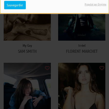
Propulsé par Orejime
Sauvegarder
My Guy
Irréel
SAM SMITH
FLORENT MARCHET