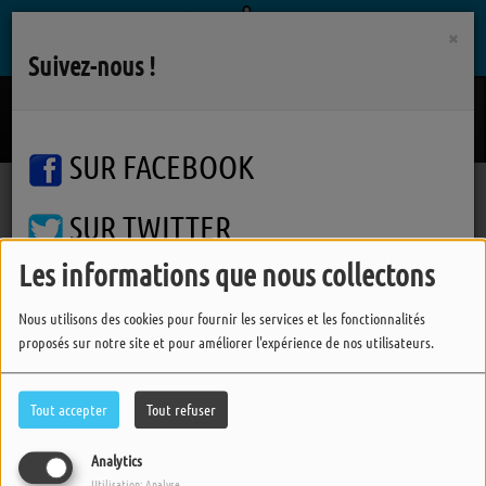
×
Suivez-nous !
On Attendra L'hiver
JULIEN DORE
SUR FACEBOOK
SUR TWITTER
Pages
Infos Neptune FM
RSS
Les informations que nous collectons
Infos Neptune FM
SUR INSTAGRAM
Nous utilisons des cookies pour fournir les services et les fonctionnalités
proposés sur notre site et pour améliorer l'expérience de nos utilisateurs.
FERMER
Historique de l'association
Tout accepter
Tout refuser
Analytics
Utilisation: Analyse