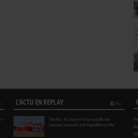
L'ACTU EN REPLAY
s
Plus
 »
Vendée : le Cirque Friteau installe son
Pa
nouveau spectacle à Brétignolles-sur-Mer
Bu
St