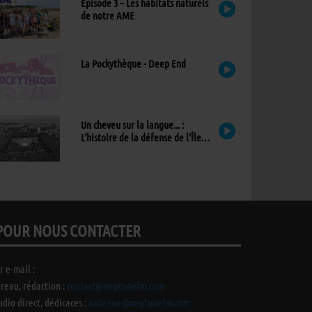
Épisode 3 – Les habitats naturels
de notre AME
La Pockythèque - Deep End
Un cheveu sur la langue... :
L'histoire de la défense de l'Île
d'Yeu
POUR NOUS CONTACTER
r e-mail :
reau, rédaction :
contact@neptunefm.com
udio direct, dédicaces :
antenne@neptunefm.com