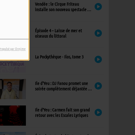
Vendée : le Cirque Friteau
installe son nouveau spectacle à
Brétignolles-sur-Mer
Épisode 4 – Laisse de mer et
oiseaux du littoral
Propulsé par Orejime
La Pockythèque - Ilos, tome 3
Ile d’Yeu : DJ Fanou promet une
soirée complètement déjantée à
Viens Dans Mon Île
Ile d’Yeu : Carmen fait son grand
retour avec les Escales Lyriques