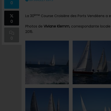
0
ème
La 30
Course Croisière des Ports Vendéens a eu l
0
Photos de
Viviane Klemm
, correspondante locale d
2015.
0