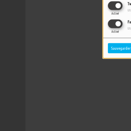
Tw
Ut
Activé
Fa
Ut
Activé
Sauvegarder