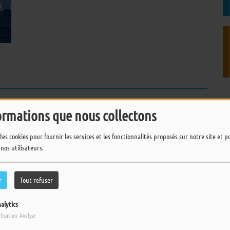
ormations que nous collectons
pour commenter cet article
des cookies pour fournir les services et les fonctionnalités proposés sur notre site et 
 CONNECTER
 nos utilisateurs.
r
Tout refuser
alytics
ilisation: Analyse