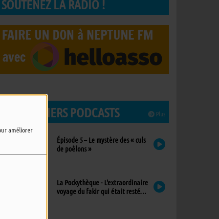
SOUTENEZ LA RADIO !
LES DERNIERS PODCASTS
Plus
pour améliorer
Épisode 5 – Le mystère des « culs
de poêlons »
La Pockythèque - L'extraordinaire
voyage du fakir qui était resté
coincé dans une armoire Ikea