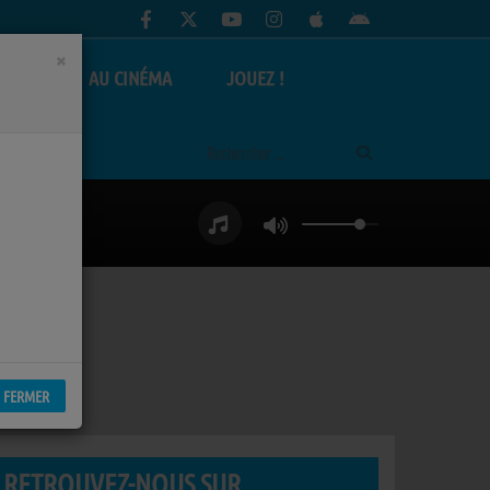
×
AS
AU CINÉMA
JOUEZ !
FERMER
RETROUVEZ-NOUS SUR