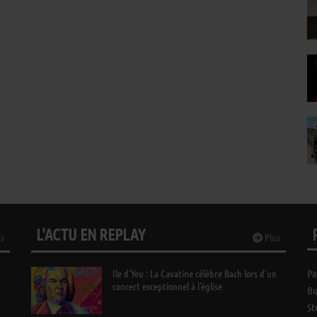
L'ACTU EN REPLAY
s
Plus
Ile d’Yeu : La Cavatine célèbre Bach lors d’un
Pa
concert exceptionnel à l’église
Bu
St