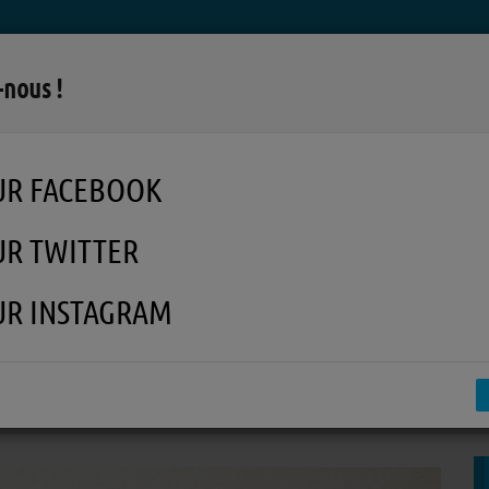
LA RADIO
MUSIQUE
EN REPLAY
MÉDI
-nous !
UR FACEBOOK
UR TWITTER
UR INSTAGRAM