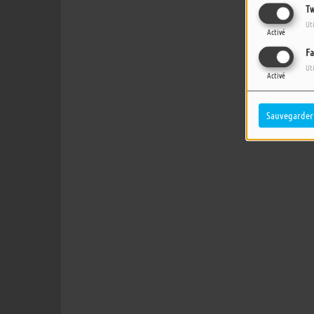
Tw
Ut
Activé
Fa
Ut
Activé
Sauvegarder