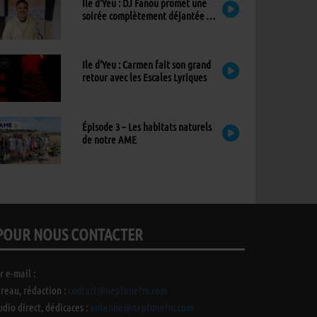
Ile d’Yeu : DJ Fanou promet une
soirée complètement déjantée à
Viens Dans Mon Île
Ile d’Yeu : Carmen fait son grand
retour avec les Escales Lyriques
Épisode 3 – Les habitats naturels
de notre AME
POUR NOUS CONTACTER
r e-mail :
reau, rédaction :
contact@neptunefm.com
udio direct, dédicaces :
antenne@neptunefm.com