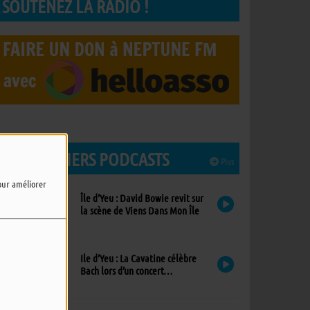
SOUTENEZ LA RADIO !
LES DERNIERS PODCASTS
Plus
pour améliorer
Île d’Yeu : David Bowie revit sur
la scène de Viens Dans Mon Île
Ile d’Yeu : La Cavatine célèbre
Bach lors d’un concert
exceptionnel à l’église