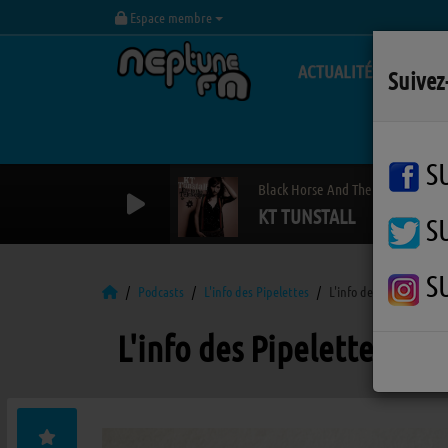
Espace membre
ACTUALITÉS
Suivez
S
Black Horse And The Cherry Tree
KT TUNSTALL
S
S
Podcasts
L'info des Pipelettes
L'info des Pipelettes
L'info des Pipelettes