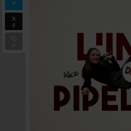
0
0
0