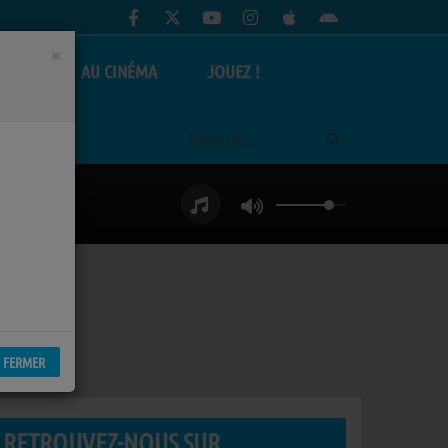
×
AS
AU CINÉMA
JOUEZ !
FERMER
RETROUVEZ-NOUS SUR