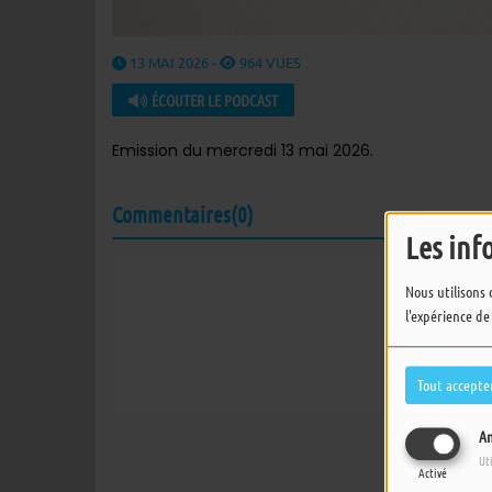
13 MAI 2026 -
964 VUES
ÉCOUTER LE PODCAST
Emission du mercredi 13 mai 2026.
Commentaires(0)
Les inf
Nous utilisons 
Connectez-vous 
l'expérience de
SE
Tout accepte
An
Ut
Activé