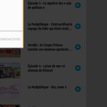
Épisode 5 – Le mystère des « culs
de poêlons »
La Pockythèque - L'extraordinaire
voyage du fakir qui était resté
coincé dans une armoire Ikea
Propulsé par Orejime
Vendée : le Cirque Friteau
installe son nouveau spectacle à
Brétignolles-sur-Mer
Épisode 4 – Laisse de mer et
oiseaux du littoral
La Pockythèque - Ilos, tome 3