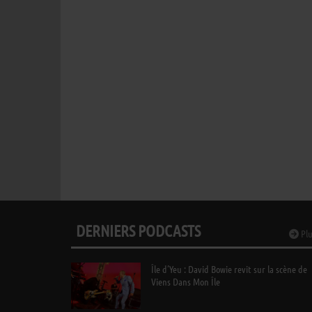
DERNIERS PODCASTS
Plu
Île d’Yeu : David Bowie revit sur la scène de
Viens Dans Mon Île