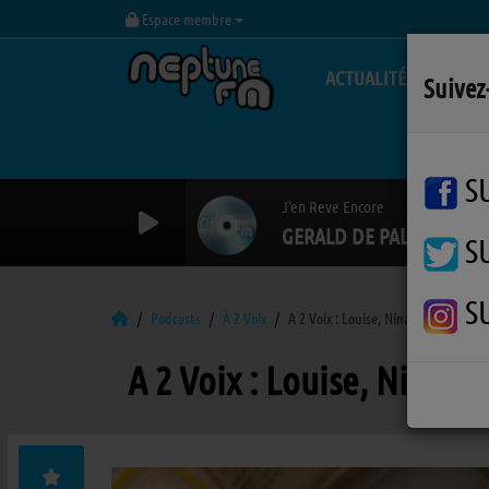
Espace membre
ACTUALITÉS
Suivez
S
J'en Reve Encore
GERALD DE PALMAS
S
S
Podcasts
À 2 Voix
A 2 Voix : Louise, Nina et Olivia
A 2 Voix : Louise, Nina et