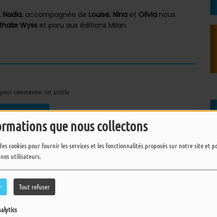
,
Nadia
, accompagnée de
Louise
,
Nina
et
Olivia
nous
thalie Wyss
et paru aux éditions Milan.
pour commenter cet article
 CONNECTER
ormations que nous collectons
des cookies pour fournir les services et les fonctionnalités proposés sur notre site et 
 nos utilisateurs.
r
Tout refuser
alytics