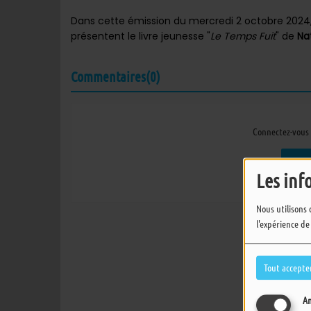
Dans cette émission du mercredi 2 octobre 2024
présentent le livre jeunesse "
Le Temps Fuit
" de
Na
Commentaires(0)
Connectez-vous 
SE
Les inf
Nous utilisons 
l'expérience de
Tout accepte
An