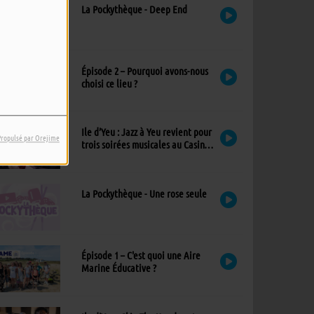
La Pockythèque - Deep End
Épisode 2 – Pourquoi avons-nous
choisi ce lieu ?
Ile d’Yeu : Jazz à Yeu revient pour
Propulsé par Orejime
trois soirées musicales au Casino,
avec un nouvel invité !
La Pockythèque - Une rose seule
Épisode 1 – C'est quoi une Aire
Marine Éducative ?