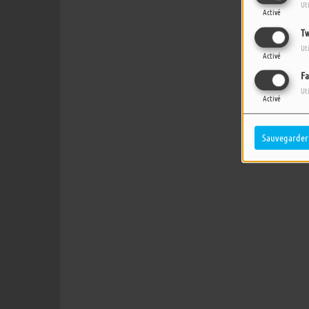
Ut
Activé
Tw
Ut
Activé
Fa
Ut
Activé
Sauvegarder