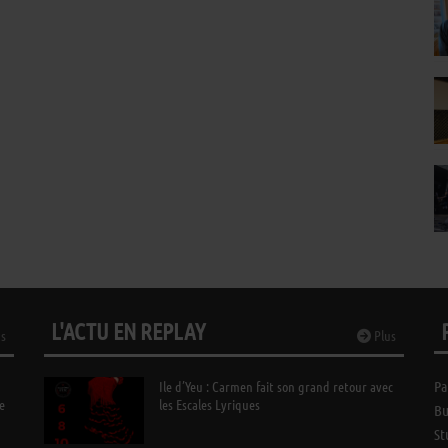
L'ACTU EN REPLAY
s
Plus
Ile d’Yeu : Carmen fait son grand retour avec
Pa
e
les Escales Lyriques
Bu
St