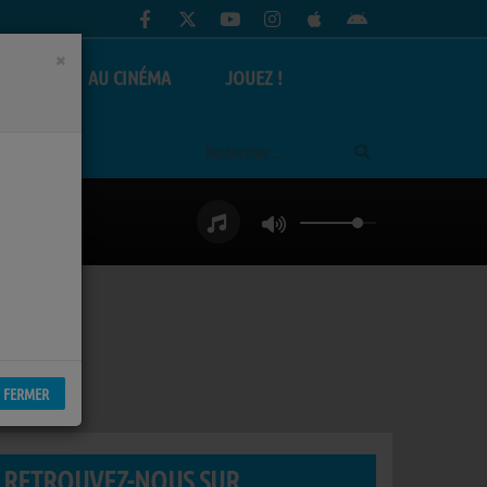
×
AS
AU CINÉMA
JOUEZ !
FERMER
RETROUVEZ-NOUS SUR