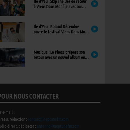
Ile d’Yeu : Skip The Use de retour
à Viens Dans Mon Île avec son
nouvel album
Ile d’Yeu : Roland Décembre
ouvre le festival Viens Dans Mon
Île avec son premier album
Musique : La Phaze prépare son
retour avec un nouvel album en
mai 2027
POUR NOUS CONTACTER
r e-mail :
reau, rédaction :
contact@neptunefm.com
udio direct, dédicaces :
antenne@neptunefm.com