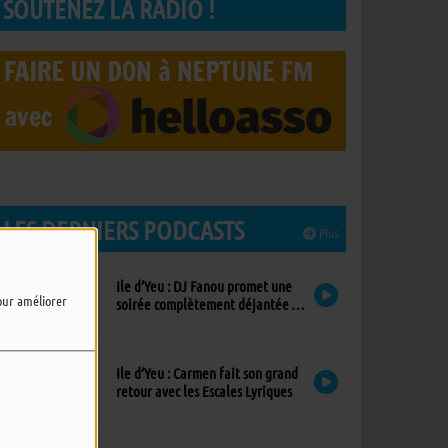
SOUTENEZ LA RADIO !
LES DERNIERS PODCASTS
Plus
Ile d’Yeu : DJ Fanou promet une
pour améliorer
soirée complètement déjantée à
Viens Dans Mon Île
Ile d’Yeu : Carmen fait son grand
retour avec les Escales Lyriques