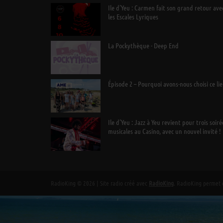
Ile d’Yeu : Carmen fait son grand retour ave
les Escales Lyriques
La Pockythèque - Deep End
Épisode 2 – Pourquoi avons-nous choisi ce lie
Ile d’Yeu : Jazz à Yeu revient pour trois soiré
musicales au Casino, avec un nouvel invité !
RadioKing © 2026 | Site radio créé avec
RadioKing
. RadioKing permet