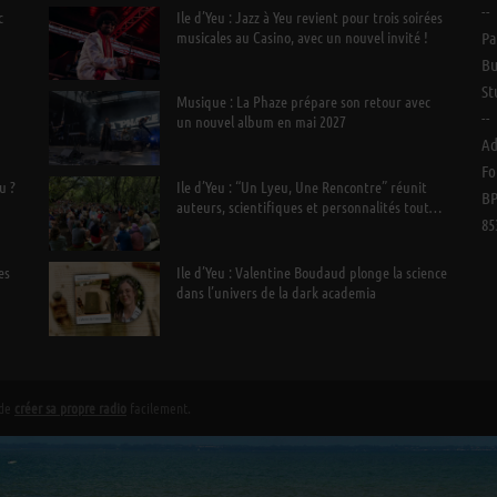
--
c
Ile d’Yeu : Jazz à Yeu revient pour trois soirées
musicales au Casino, avec un nouvel invité !
Pa
Bu
St
Musique : La Phaze prépare son retour avec
--
un nouvel album en mai 2027
Ad
Fo
u ?
Ile d’Yeu : “Un Lyeu, Une Rencontre” réunit
BP
auteurs, scientifiques et personnalités tout
85
l’été
es
Ile d’Yeu : Valentine Boudaud plonge la science
dans l’univers de la dark academia
 de
créer sa propre radio
facilement.