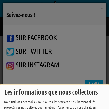
×
Suivez-nous !
Ocean
M
SUR FACEBOOK
SUR TWITTER
Podcasts
Actualité politique
Service vital menacé sur l'Ile d'Yeu : l’appel urgent de Carole Charuau
Service vital menacé sur l'Ile
SUR INSTAGRAM
d'Yeu : l’appel urgent de
Carole Charuau
FERMER
Les informations que nous collectons
Nous utilisons des cookies pour fournir les services et les fonctionnalités
proposés sur notre site et pour améliorer l'expérience de nos utilisateurs.