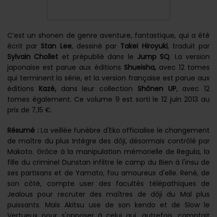
C’est un shonen de genre aventure, fantastique, qui a été
écrit par
Stan Lee
, dessiné par
Takei Hiroyuki
, traduit par
Sylvain Chollet
et prépublié dans le
Jump SQ
. La version
japonaise est parue aux éditions
Shueisha,
avec 12 tomes
qui terminent la série, et la version française est parue aux
éditions
Kazé,
dans leur collection
Shônen UP
, avec 12
tomes également. Ce volume 9 est sorti le 12 juin 2013 au
prix de 7,15 €.
Résumé :
La veillée funèbre d'Eko officialise le changement
de maître du plus Intègre des dôji, désormais contrôlé par
Makoto. Grâce à la manipulation mémorielle de Regula, la
fille du criminel Dunstan infiltre le camp du Bien à l'insu de
ses partisans et de Yamato, fou amoureux d'elle. René, de
son côté, compte user des facultés télépathiques de
Jealous pour recruter des maîtres de dôji du Mal plus
puissants. Mais Akitsu use de son kendo et de Slow le
Vertueux pour s'opposer à celui qui, autrefois, comptait