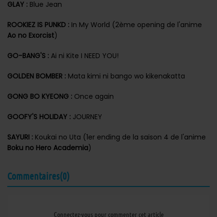
GLAY :
Blue Jean
ROOKIEZ IS PUNKD :
In My World (2ème opening de l'anime
Ao no Exorcist
)
GO-BANG'S :
Ai ni Kite I NEED YOU!
GOLDEN BOMBER :
Mata kimi ni bango wo kikenakatta
GONG BO KYEONG :
Once again
GOOFY'S HOLIDAY :
JOURNEY
SAYURI :
Koukai no Uta (1er ending de la saison 4 de l'anime
Boku no Hero Academia
)
Commentaires(0)
Connectez-vous pour commenter cet article