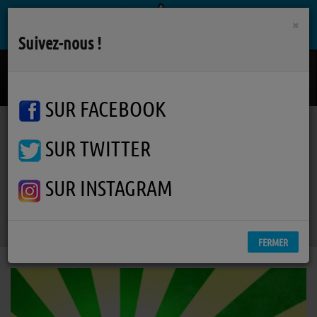
×
Suivez-nous !
Giants
TALISCO
SUR FACEBOOK
SUR TWITTER
Podcasts
Asian Bubble
Asian Bubble lundi 28 octobre 2024
Asian Bubble lundi 28 octobre
SUR INSTAGRAM
2024
FERMER