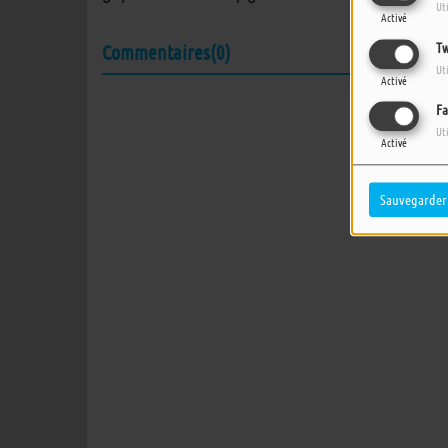
Ut
Activé
Tw
Commentaires(0)
Ut
Activé
Fa
Connectez-vous 
Ut
Activé
SE
Sauvegarder