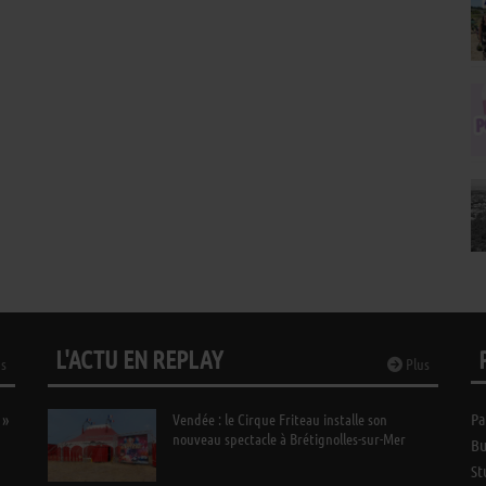
L'ACTU EN REPLAY
s
Plus
 »
Vendée : le Cirque Friteau installe son
Pa
nouveau spectacle à Brétignolles-sur-Mer
Bu
St