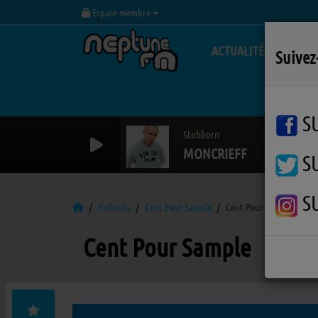
Espace membre
ACTUALITÉS
Suivez
S
Stubborn
MONCRIEFF
S
S
Podcasts
Cent Pour Sample
Cent Pour Sample
Cent Pour Sample