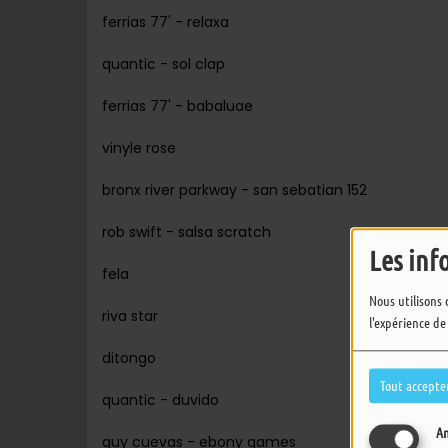
ferrias 77' - relaxa
quantic - sol clap
ferrias 77' - babaluae
vinyle rose
bronx river parkway - san sebatian 152
rob swift - salsa scratch
Les inf
fela
Nous utilisons 
riva star
l'expérience de
ditongo
Tout accepte
quantic - duvido
An
guy cuevas - ebony games