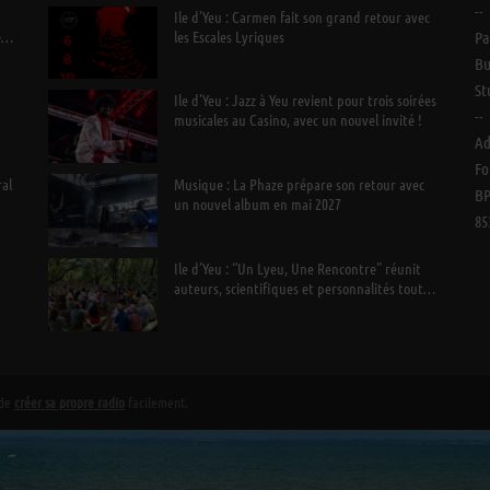
--
Ile d’Yeu : Carmen fait son grand retour avec
e
les Escales Lyriques
Pa
Bu
St
Ile d’Yeu : Jazz à Yeu revient pour trois soirées
--
musicales au Casino, avec un nouvel invité !
Ad
Fo
ral
Musique : La Phaze prépare son retour avec
BP
un nouvel album en mai 2027
85
Ile d’Yeu : “Un Lyeu, Une Rencontre” réunit
auteurs, scientifiques et personnalités tout
l’été
 de
créer sa propre radio
facilement.