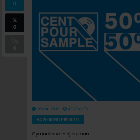
0
0
0
16 MAI 2018 -
4537 VUES
ÉCOUTER LE PODCAST
Oya indebure - dj nu mark