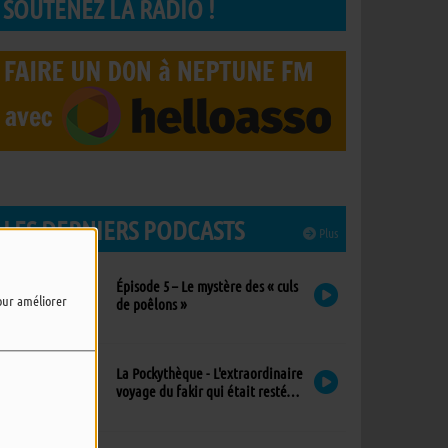
SOUTENEZ LA RADIO !
LES DERNIERS PODCASTS
Plus
Épisode 5 – Le mystère des « culs
pour améliorer
de poêlons »
La Pockythèque - L'extraordinaire
voyage du fakir qui était resté
coincé dans une armoire Ikea