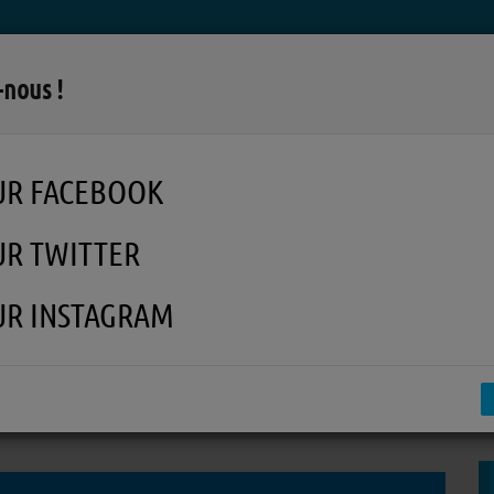
LA RADIO
MUSIQUE
EN REPLAY
MÉDI
-nous !
UR FACEBOOK
UR TWITTER
UR INSTAGRAM