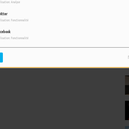
ilisation: Analyse
itter
ilisation: Fonctionnalité
cebook
pour commenter cet article
ilisation: Fonctionnalité
 CONNECTER