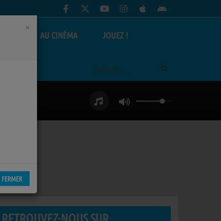
×
AS
AU CINÉMA
JOUEZ !
FERMER
RETROUVEZ-NOUS SUR