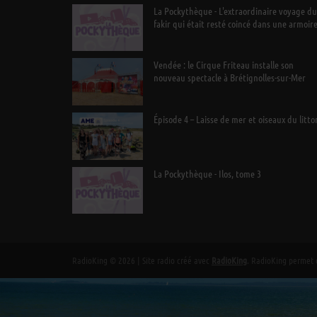
La Pockythèque - L'extraordinaire voyage du
fakir qui était resté coincé dans une armoir
Ikea
Vendée : le Cirque Friteau installe son
nouveau spectacle à Brétignolles-sur-Mer
Épisode 4 – Laisse de mer et oiseaux du litto
La Pockythèque - Ilos, tome 3
RadioKing © 2026 | Site radio créé avec
RadioKing
. RadioKing permet