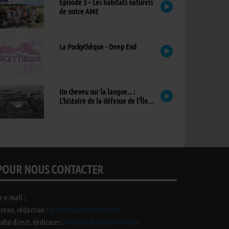
Épisode 3 – Les habitats naturels
de notre AME
La Pockythèque - Deep End
Un cheveu sur la langue... :
L'histoire de la défense de l'Île
d'Yeu
POUR NOUS CONTACTER
r e-mail :
reau, rédaction :
contact@neptunefm.com
udio direct, dédicaces :
antenne@neptunefm.com