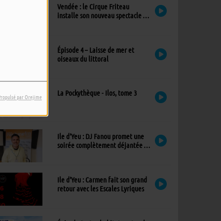
Vendée : le Cirque Friteau
installe son nouveau spectacle à
Brétignolles-sur-Mer
Épisode 4 – Laisse de mer et
oiseaux du littoral
La Pockythèque - Ilos, tome 3
Propulsé par Orejime
Ile d’Yeu : DJ Fanou promet une
soirée complètement déjantée à
Viens Dans Mon Île
Ile d’Yeu : Carmen fait son grand
retour avec les Escales Lyriques