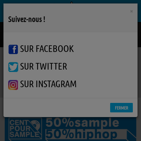
×
Suivez-nous !
Fille Facile
MADELYN ANN
SUR FACEBOOK
SUR TWITTER
Podcasts
Cent Pour Sample
Cent Pour Sample
Cent Pour Sample
SUR INSTAGRAM
FERMER