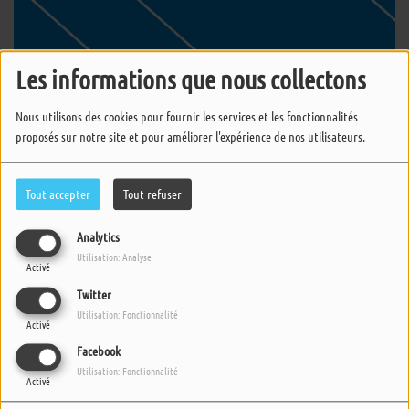
Les informations que nous collectons
06 JUIN 2018 -
3826 VUES
Nous utilisons des cookies pour fournir les services et les fonctionnalités
ÉCOUTER LE PODCAST
TÉLÉCHARGER LE PODCAST
proposés sur notre site et pour améliorer l'expérience de nos utilisateurs.
stringtronics - dawn mists
Tout accepter
Tout refuser
throw it all over
Analytics
frank der kloot - you got me doing thing
Utilisation: Analyse
Activé
so fresh
Twitter
Utilisation: Fonctionnalité
the temprees - dedicated to the one i love
Activé
Facebook
statik selektah - the coast
Utilisation: Fonctionnalité
Activé
the whatnauts - friends by day