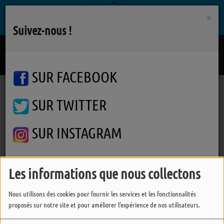
×
Suivez-nous !
Seule
MORGANE IMBEAUD
SUR FACEBOOK
SUR TWITTER
Podcasts
Comité de Développement de l'Agriculture
Comité de Développement de l'Agriculture #3
Comité de Développement de
SUR INSTAGRAM
l'Agriculture #3
Les informations que nous collectons
FERMER
Nous utilisons des cookies pour fournir les services et les fonctionnalités
proposés sur notre site et pour améliorer l'expérience de nos utilisateurs.