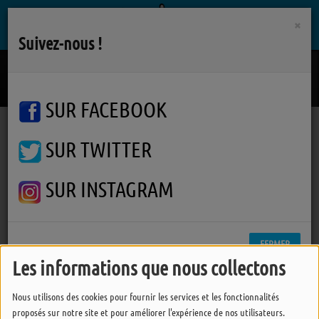
×
Suivez-nous !
Le Prochain Reve
GRAND CORPS MALADE / STYL
SUR FACEBOOK
SUR TWITTER
Podcasts
Actualité politique
Elections départementales 2021, 2ème tour : Patrice BERNARD et Hélène GABORIT
Elections départementales
SUR INSTAGRAM
2021, 2ème tour : Patrice
BERNARD et Hélène GABORIT
FERMER
Les informations que nous collectons
Nous utilisons des cookies pour fournir les services et les fonctionnalités
proposés sur notre site et pour améliorer l'expérience de nos utilisateurs.