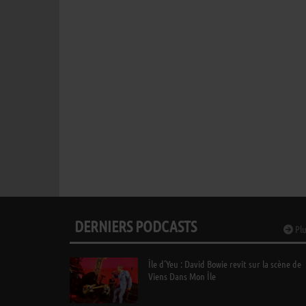
DERNIERS PODCASTS
Plu
Île d’Yeu : David Bowie revit sur la scène de
Viens Dans Mon Île