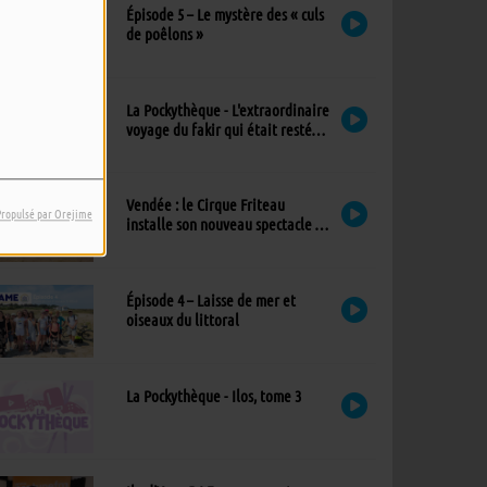
Épisode 5 – Le mystère des « culs
de poêlons »
La Pockythèque - L'extraordinaire
voyage du fakir qui était resté
coincé dans une armoire Ikea
Vendée : le Cirque Friteau
Propulsé par Orejime
installe son nouveau spectacle à
Brétignolles-sur-Mer
Épisode 4 – Laisse de mer et
oiseaux du littoral
La Pockythèque - Ilos, tome 3