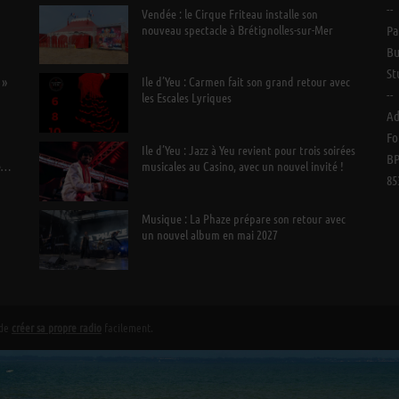
--
n
Vendée : le Cirque Friteau installe son
nouveau spectacle à Brétignolles-sur-Mer
Pa
Bu
St
 »
Ile d’Yeu : Carmen fait son grand retour avec
--
les Escales Lyriques
Ad
Fo
Ile d’Yeu : Jazz à Yeu revient pour trois soirées
BP
e
musicales au Casino, avec un nouvel invité !
85
Musique : La Phaze prépare son retour avec
un nouvel album en mai 2027
 de
créer sa propre radio
facilement.