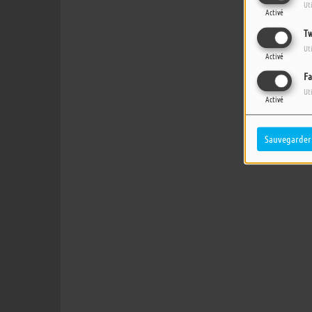
Ut
Activé
Tw
Ut
Activé
Fa
Ut
Activé
Sauvegarder