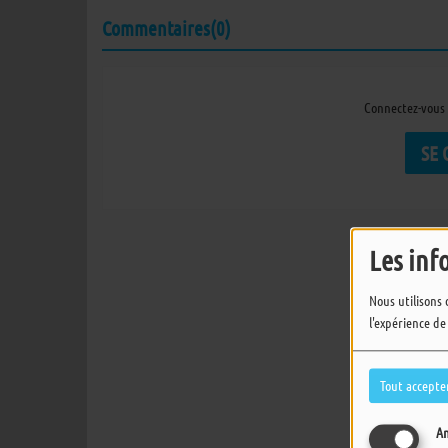
Commentaires(0)
Connectez-vous 
SE
Les inf
Nous utilisons 
l'expérience de
Tout accepte
An