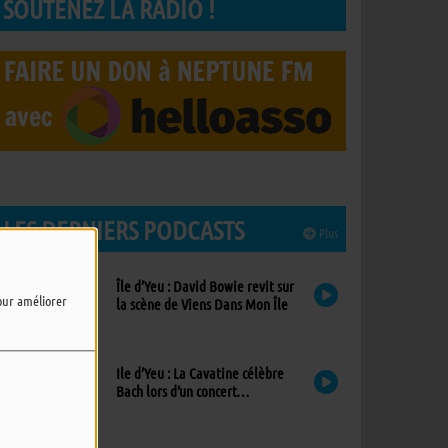
SOUTENEZ LA RADIO !
LES DERNIERS PODCASTS
Plus
Île d’Yeu : David Bowie revit sur
pour améliorer
la scène de Viens Dans Mon Île
Ile d’Yeu : La Cavatine célèbre
Bach lors d’un concert
exceptionnel à l’église