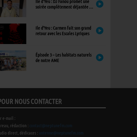
Ile d’Yeu : DJ Fanou promet une
soirée complètement déjantée à
Viens Dans Mon Île
Ile d’Yeu : Carmen fait son grand
retour avec les Escales Lyriques
Épisode 3 – Les habitats naturels
de notre AME
POUR NOUS CONTACTER
r e-mail :
reau, rédaction :
contact@neptunefm.com
udio direct, dédicaces :
antenne@neptunefm.com