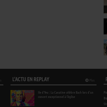
L'ACTU EN REPLAY
s
Plus
Ile d’Yeu : La Cavatine célèbre Bach lors d’un
Pa
concert exceptionnel à l’église
Bu
St