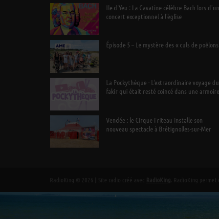
Ile d’Yeu : La Cavatine célèbre Bach lors d’u
concert exceptionnel à l’église
Épisode 5 – Le mystère des « culs de poêlons
La Pockythèque - L'extraordinaire voyage du
fakir qui était resté coincé dans une armoir
Ikea
Vendée : le Cirque Friteau installe son
nouveau spectacle à Brétignolles-sur-Mer
RadioKing © 2026 | Site radio créé avec
RadioKing
. RadioKing permet