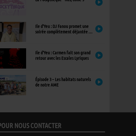
Ile d’Yeu : DJ Fanou promet une
soirée complètement déjantée à
Viens Dans Mon Île
Ile d’Yeu : Carmen fait son grand
retour avec les Escales Lyriques
Épisode 3 – Les habitats naturels
de notre AME
POUR NOUS CONTACTER