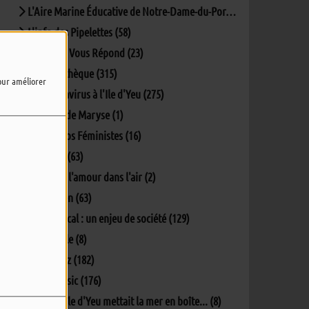
L'Aire Marine Éducative de Notre-Dame-du-Port (5)
L'info des Pipelettes (58)
La Mairie Vous Répond (23)
La Pockythèque (315)
pour améliorer
Le coronavirus à l'Ile d'Yeu (275)
Lectures de Maryse (1)
Les Ec(h)os Féministes (16)
Matinale (63)
Oh y'a de l'amour dans l'air (2)
Parlons-en (63)
Penser local : un enjeu de société (129)
Percept'île (8)
Phil's Jazz (182)
Phil's Music (176)
Quand L'île d'Yeu mettait la mer en boîte... (8)