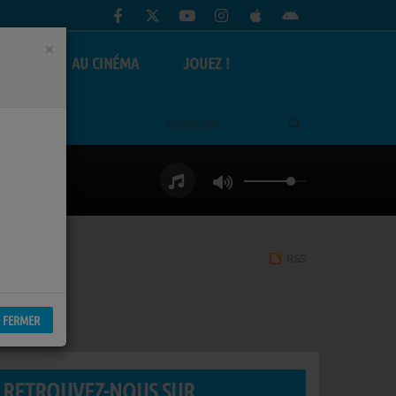
×
AS
AU CINÉMA
JOUEZ !
RSS
FERMER
RETROUVEZ-NOUS SUR