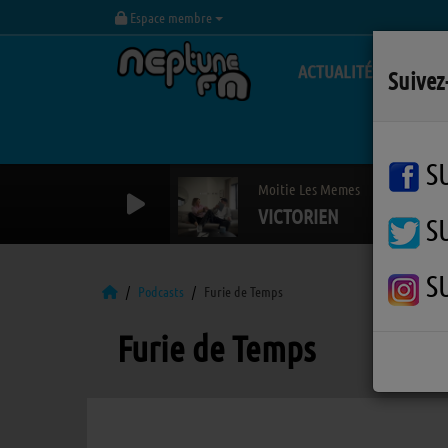
Espace membre
ACTUALITÉS
Suivez
S
Moitie Les Memes
VICTORIEN
S
S
Podcasts
Furie de Temps
Furie de Temps