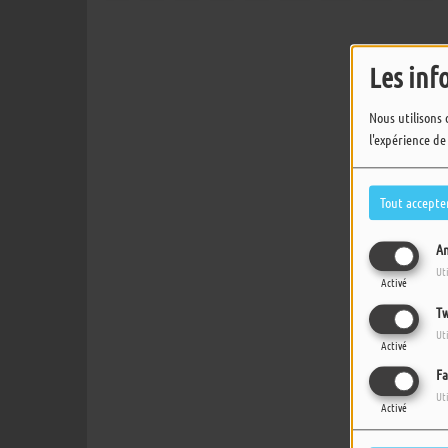
Les inf
Nous utilisons 
l'expérience de
Tout accepte
An
Ut
Activé
Tw
Ut
Activé
Fa
Ut
Activé