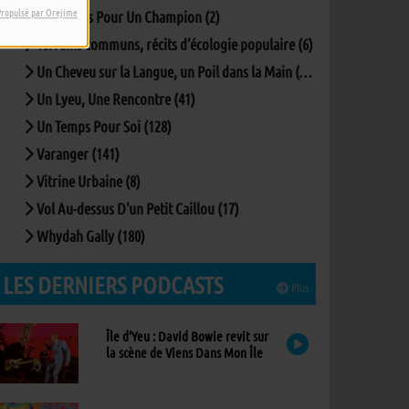
Propulsé par Orejime
Questions Pour Un Champion (2)
Terrains communs, récits d’écologie populaire (6)
Un Cheveu sur la Langue, un Poil dans la Main (167)
Un Lyeu, Une Rencontre (41)
Un Temps Pour Soi (128)
Varanger (141)
Vitrine Urbaine (8)
Vol Au-dessus D'un Petit Caillou (17)
Whydah Gally (180)
LES DERNIERS PODCASTS
Plus
Île d’Yeu : David Bowie revit sur
la scène de Viens Dans Mon Île