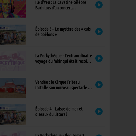
Ile d’Yeu : La Cavatine célèbre
Bach lors d’un concert
exceptionnel à l’église
Épisode 5 – Le mystère des « culs
de poêlons »
La Pockythèque - L'extraordinaire
voyage du fakir qui était resté
coincé dans une armoire Ikea
Vendée : le Cirque Friteau
installe son nouveau spectacle à
Brétignolles-sur-Mer
Épisode 4 – Laisse de mer et
oiseaux du littoral
La Pockythèque - Ilos, tome 3