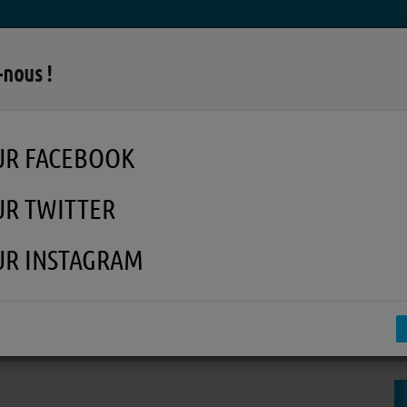
LA RADIO
MUSIQUE
EN REPLAY
MÉDI
-nous !
UR FACEBOOK
UR TWITTER
UR INSTAGRAM