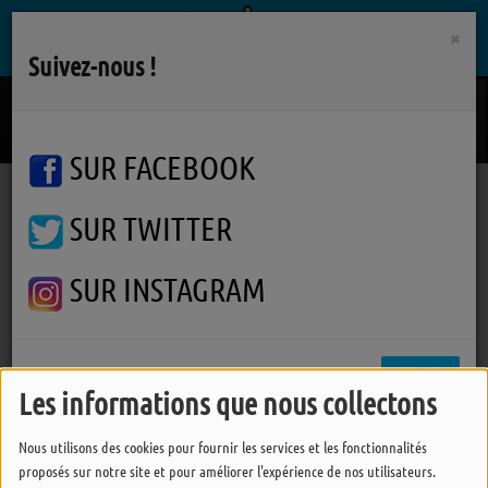
×
Suivez-nous !
On Wires
CARLY RAE JEPSEN
SUR FACEBOOK
SUR TWITTER
Podcasts
J'vous Dis Pas
Ile d'Yeu : Les vikings du Basket Club organisent une soirée festive le 21 mars
Ile d'Yeu : Les vikings du
SUR INSTAGRAM
Basket Club organisent une
soirée festive le 21 mars
FERMER
Les informations que nous collectons
Nous utilisons des cookies pour fournir les services et les fonctionnalités
proposés sur notre site et pour améliorer l'expérience de nos utilisateurs.