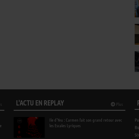
L'ACTU EN REPLAY
s
Plus
Ile d’Yeu : Carmen fait son grand retour avec
Pa
e
les Escales Lyriques
Bu
St