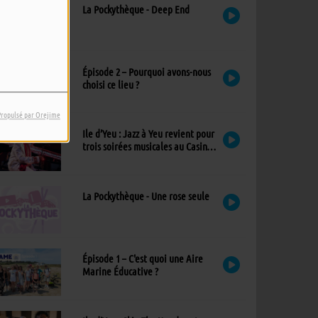
La Pockythèque - Deep End
Épisode 2 – Pourquoi avons-nous
choisi ce lieu ?
Propulsé par Orejime
Ile d’Yeu : Jazz à Yeu revient pour
trois soirées musicales au Casino,
avec un nouvel invité !
La Pockythèque - Une rose seule
Épisode 1 – C'est quoi une Aire
Marine Éducative ?