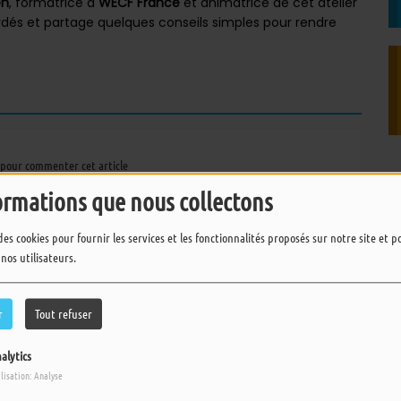
en
, formatrice à
WECF France
et animatrice de cet atelier
rdés et partage quelques conseils simples pour rendre
pour commenter cet article
ormations que nous collectons
 CONNECTER
des cookies pour fournir les services et les fonctionnalités proposés sur notre site et 
 nos utilisateurs.
r
Tout refuser
alytics
ilisation: Analyse