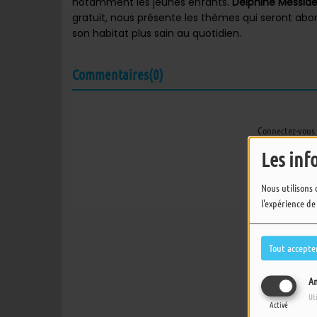
notamment les jeunes enfants.
Delphine Messia
gratuit, nous présente les thèmes qui seront abo
son habitat plus sain au quotidien.
Commentaires(0)
Connectez-vous 
Les inf
SE
Nous utilisons 
l'expérience de
Tout accepte
An
Ut
Activé