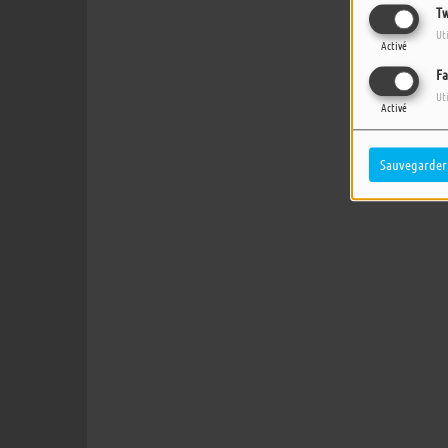
Tw
Ut
Activé
Fa
Ut
Activé
Sauvegarder