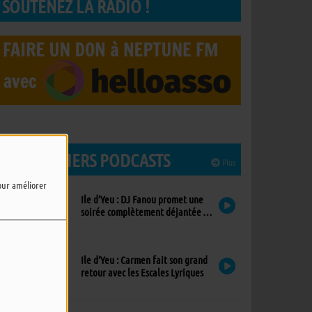
SOUTENEZ LA RADIO !
LES DERNIERS PODCASTS
Plus
pour améliorer
Ile d’Yeu : DJ Fanou promet une
soirée complètement déjantée à
Viens Dans Mon Île
Ile d’Yeu : Carmen fait son grand
retour avec les Escales Lyriques