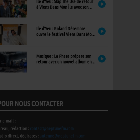
Ile d’Yeu : Skip The Use de retour
à Viens Dans Mon Île avec son
nouvel album
Ile d’Yeu : Roland Décembre
ouvre le festival Viens Dans Mon
Île avec son premier album
Musique : La Phaze prépare son
retour avec un nouvel album en
mai 2027
POUR NOUS CONTACTER
r e-mail :
reau, rédaction :
contact@neptunefm.com
udio direct, dédicaces :
antenne@neptunefm.com