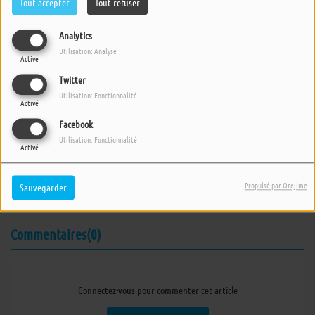
Tout accepter
Tout refuser
Analytics
Utilisation: Analyse
Activé
Twitter
Utilisation: Fonctionnalité
Activé
Facebook
04 MARS 2026 -
853 VUES
Utilisation: Fonctionnalité
Activé
ÉCOUTER LE PODCAST
TÉLÉCHARGER LE PODCAST
Propulsé par Orejime
Sauvegarder
Emission du mercredi 4 mars 2026.
Commentaires(0)
Connectez-vous pour commenter cet article