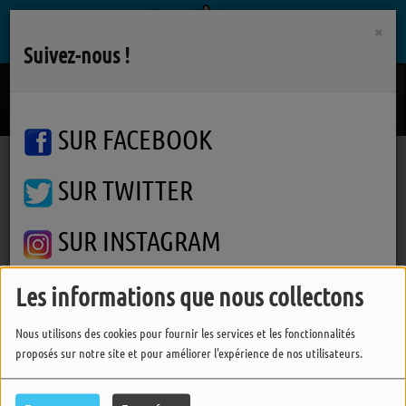
×
Suivez-nous !
Run Away Girl
ALICE MERTON
SUR FACEBOOK
SUR TWITTER
Podcasts
L'info des Pipelettes
L'info des Pipelettes
L'info des Pipelettes
SUR INSTAGRAM
Les informations que nous collectons
FERMER
Nous utilisons des cookies pour fournir les services et les fonctionnalités
proposés sur notre site et pour améliorer l'expérience de nos utilisateurs.