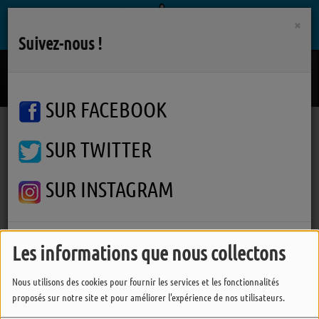
×
Suivez-nous !
Upside Down
DIANA ROSS
SUR FACEBOOK
SUR TWITTER
Podcasts
Autres interviews
La boutique en ligne "Mon Carreau Céramique" s'installe à l'Ile d'Yeu
La boutique en ligne "Mon
SUR INSTAGRAM
Carreau Céramique" s'installe
à l'Ile d'Yeu
FERMER
Les informations que nous collectons
Nous utilisons des cookies pour fournir les services et les fonctionnalités
proposés sur notre site et pour améliorer l'expérience de nos utilisateurs.