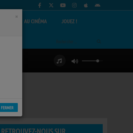
×
AS
AU CINÉMA
JOUEZ !
FERMER
RETROUVEZ-NOUS SUR