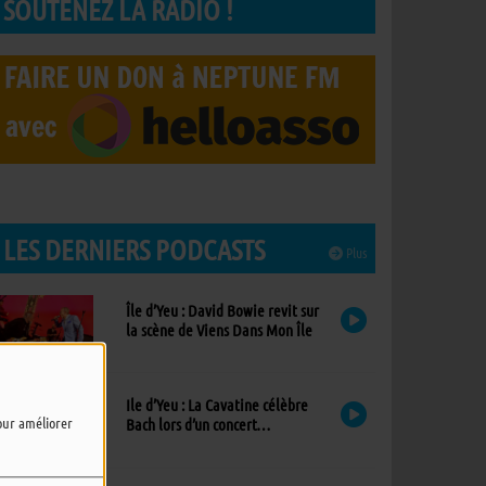
SOUTENEZ LA RADIO !
LES DERNIERS PODCASTS
Plus
Île d’Yeu : David Bowie revit sur
la scène de Viens Dans Mon Île
Ile d’Yeu : La Cavatine célèbre
pour améliorer
Bach lors d’un concert
exceptionnel à l’église