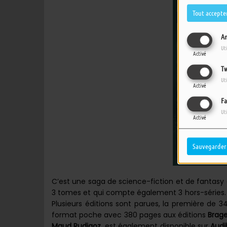
Tout accepte
An
Ut
Activé
Tw
Ut
Activé
Fa
Ut
Activé
Sauvegarder
C’est une saga de science-fiction et de fantasy
3 tomes et qui compte également 3 hors-séries. El
Plusieurs éditions sont parues, la première de 
format poche avec 380 pages aux éditions
Brag
Maud Rudigoz
, est également disponible sur
Audi