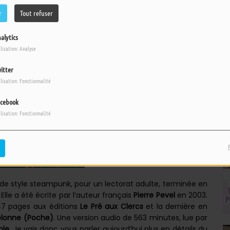
r
Tout refuser
alytics
ilisation: Analyse
itter
ilisation: Fonctionnalité
cebook
ilisation: Fonctionnalité
 de style steampunk, pour un lectorat adulte, terminée en
le a été écrite par l’auteur français
Pierre Pevel
en 2003.
347 pages aux éditions
Le Pré aux Clercs
et la dernière en
elonne (Poche)
. Une version audio de 563 minutes, lue par
ble
. Je vais donc vous parler aujourd’hui plus en détails du