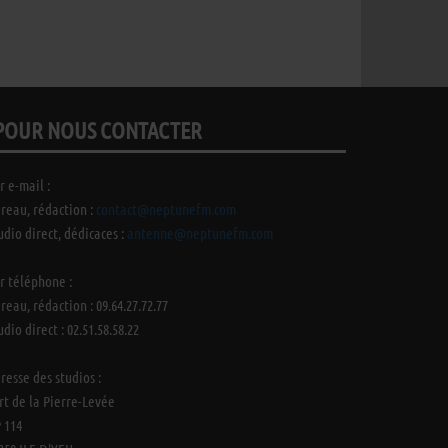
POUR NOUS CONTACTER
r e-mail :
reau, rédaction :
contact@neptunefm.com
udio direct, dédicaces :
antenne@neptunefm.com
r téléphone :
reau, rédaction : 09.64.27.72.77
udio direct : 02.51.58.58.22
resse des studios :
rt de la Pierre-Levée
 114