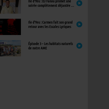
Ile d’Yeu : DJ Fanou promet une
soirée complètement déjantée à
Viens Dans Mon Île
Ile d’Yeu : Carmen fait son grand
retour avec les Escales Lyriques
Épisode 3 – Les habitats naturels
de notre AME