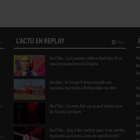
L'ACTU EN REPLAY
s
Plus
Ile d’Yeu : La Cavatine célèbre Bach lors d’un
Pa
concert exceptionnel à l’église
Bu
St
--
n
Vendée : le Cirque Friteau installe son
nouveau spectacle à Brétignolles-sur-Mer
Pa
Bu
St
 »
Ile d’Yeu : Carmen fait son grand retour avec
--
les Escales Lyriques
Ad
Fo
Ile d’Yeu : Jazz à Yeu revient pour trois soirées
BP
e
musicales au Casino, avec un nouvel invité !