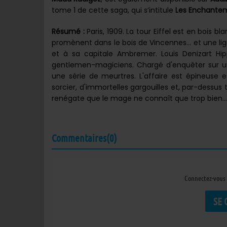
tome 1 de cette saga, qui s’intitule
Les Enchante
Résumé :
Paris, 1909. La tour Eiffel est en bois b
promènent dans le bois de Vincennes... et une lign
et à sa capitale Ambremer. Louis Denizart Hi
gentlemen-magiciens. Chargé d'enquêter sur un 
une série de meurtres. L'affaire est épineuse e
sorcier, d'immortelles gargouilles et, par-dessus 
renégate que le mage ne connaît que trop bien...
Commentaires(0)
Connectez-vous 
SE