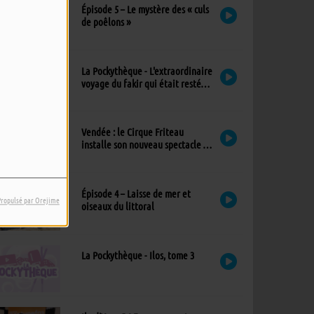
Épisode 5 – Le mystère des « culs
de poêlons »
La Pockythèque - L'extraordinaire
voyage du fakir qui était resté
coincé dans une armoire Ikea
Vendée : le Cirque Friteau
installe son nouveau spectacle à
Brétignolles-sur-Mer
Épisode 4 – Laisse de mer et
Propulsé par Orejime
oiseaux du littoral
La Pockythèque - Ilos, tome 3