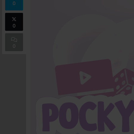
0
0
0