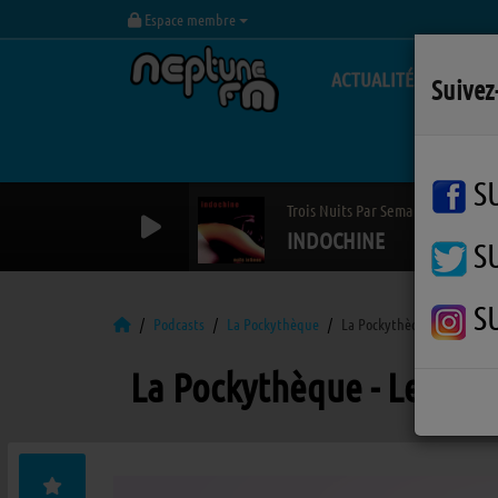
Espace membre
ACTUALITÉS
Suivez
S
Trois Nuits Par Semaine
INDOCHINE
S
S
Podcasts
La Pockythèque
La Pockythèque - Le Paris 
La Pockythèque - Le Pari