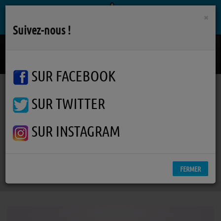
×
Suivez-nous !
Un Autre Monde Possible
ARCHIMEDE
SUR FACEBOOK
SUR TWITTER
Podcasts
La Pockythèque
La Pockythèque - Présentation du lore de la saga "Oneira"
La Pockythèque -
SUR INSTAGRAM
Présentation du lore de la
saga "Oneira"
FERMER