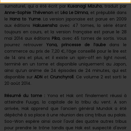
surnaturel, qui a été écrit par
Kusanagi Mizuho
, traduit par
Anne-Sophie Thévenon
et
Léa Le Dimna
, et prépublié dans
le
Hana to Yume
. La version japonaise est parue en 2009
aux éditions
Hakusensha
avec 47 tomes, la série étant
toujours en cours, et la version française est parue le 28
mai 2014 aux éditions
Pika
, avec 45 tomes de sortis. Vous
pourrez retrouver
Yona, princesse de l’aube
dans le
commerce au prix de 7,20 €, l’âge conseillé pour le lire est
de 14 ans et plus, et il existe un spin-off en light novel,
terminé en un tome et disponible uniquement au Japon,
ainsi qu’un anime de 24 épisodes de 24 minutes, qui est
disponible sur
ADN
et
Crunchyroll
. Ce volume 2 est sorti le
20 août 2014.
Résumé du tome :
Yona et Hak ont finalement réussi à
atteindre Fuuga, la capitale de la tribu du vent. A son
arrivée, Hak apprend que l'ancien général Mundok a été
dépêché à sa place à une réunion des cinq tribus au palais.
Soo-Won espère ainsi avoir l'aval des quatre autres tribus
pour prendre le trône tandis que Hak est suspecté d'avoir