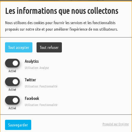
Les informations que nous collectons
Nous utilisons des cookies pour fournir les services et les fonctionnalités
proposés sur notre site et pour améliorer l'expérience de nos utilisateurs.
Tout accepter
Tout refuser
Analytics
Utilisation: Analyse
Activé
Twitter
Utilisation: Fonctionnalité
Activé
Facebook
Utilisation: Fonctionnalité
Activé
Propulsé par Orejime
Sauvegarder
Du titre original :
Akatsuki no Yona
. C’est un shojo de genre
action, aventure, comédie, drame, fantasy, romance,