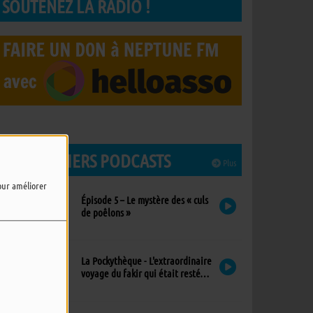
SOUTENEZ LA RADIO !
LES DERNIERS PODCASTS
Plus
pour améliorer
Épisode 5 – Le mystère des « culs
de poêlons »
La Pockythèque - L'extraordinaire
voyage du fakir qui était resté
coincé dans une armoire Ikea