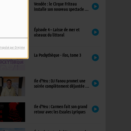
Vendée : le Cirque Friteau
installe son nouveau spectacle à
Brétignolles-sur-Mer
Épisode 4 – Laisse de mer et
oiseaux du littoral
Propulsé par Orejime
La Pockythèque - Ilos, tome 3
Ile d’Yeu : DJ Fanou promet une
soirée complètement déjantée à
Viens Dans Mon Île
Ile d’Yeu : Carmen fait son grand
retour avec les Escales Lyriques