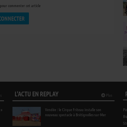
pour commenter cet article
 CONNECTER
L'ACTU EN REPLAY
s
Plus
 »
Vendée : le Cirque Friteau installe son
Pa
nouveau spectacle à Brétignolles-sur-Mer
Bu
St