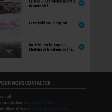
Épisode 3 – Les habitats naturels
de notre AME
La Pockythèque - Deep End
Un cheveu sur la langue... :
L'histoire de la défense de l'Île
d'Yeu
POUR NOUS CONTACTER
r e-mail :
reau, rédaction :
contact@neptunefm.com
udio direct, dédicaces :
antenne@neptunefm.com