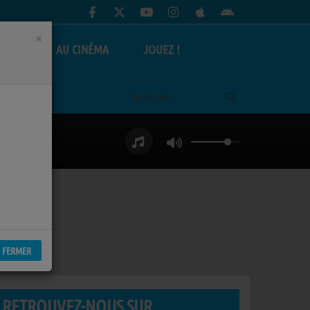
×
AS
AU CINÉMA
JOUEZ !
FERMER
RETROUVEZ-NOUS SUR