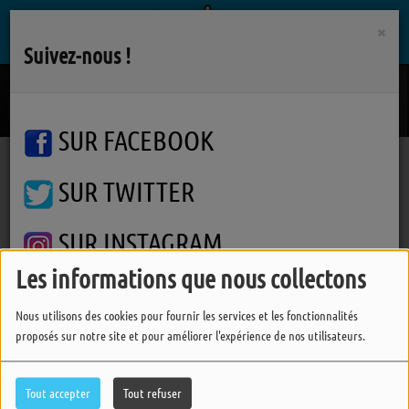
×
Suivez-nous !
La Liste
ROSE
SUR FACEBOOK
SUR TWITTER
Podcasts
Parlons-en
Parlons-en
Parlons-en
SUR INSTAGRAM
Les informations que nous collectons
FERMER
Nous utilisons des cookies pour fournir les services et les fonctionnalités
proposés sur notre site et pour améliorer l'expérience de nos utilisateurs.
Tout accepter
Tout refuser