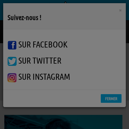
×
Suivez-nous !
Hunter
DIDO
SUR FACEBOOK
SUR TWITTER
Podcasts
Penser local : un enjeu de société
RSS
Penser local : un enjeu de
SUR INSTAGRAM
société
FERMER