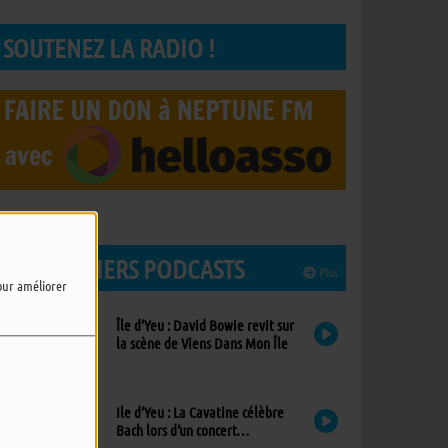
SOUTENEZ LA RADIO !
LES DERNIERS PODCASTS
Plus
pour améliorer
Île d’Yeu : David Bowie revit sur
la scène de Viens Dans Mon Île
Ile d’Yeu : La Cavatine célèbre
Bach lors d’un concert