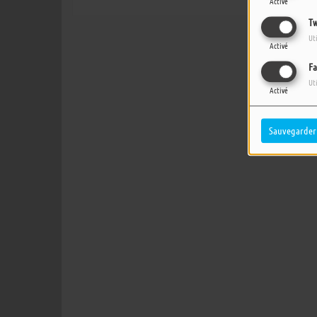
Activé
Tw
Ut
Activé
Fa
Ut
Activé
Sauvegarder