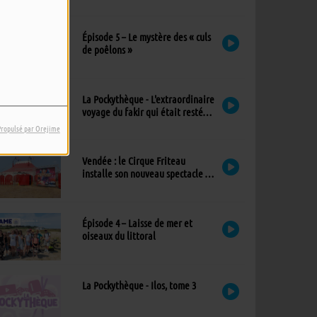
exceptionnel à l’église
Épisode 5 – Le mystère des « culs
de poêlons »
La Pockythèque - L'extraordinaire
voyage du fakir qui était resté
coincé dans une armoire Ikea
Propulsé par Orejime
Vendée : le Cirque Friteau
installe son nouveau spectacle à
Brétignolles-sur-Mer
Épisode 4 – Laisse de mer et
oiseaux du littoral
La Pockythèque - Ilos, tome 3