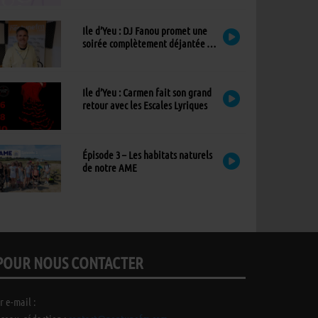
Ile d’Yeu : DJ Fanou promet une
soirée complètement déjantée à
Viens Dans Mon Île
Ile d’Yeu : Carmen fait son grand
retour avec les Escales Lyriques
Épisode 3 – Les habitats naturels
de notre AME
POUR NOUS CONTACTER
r e-mail :