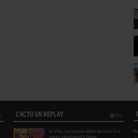
L'ACTU EN REPLAY
s
Plus
Ile d’Yeu : La Cavatine célèbre Bach lors d’un
Pa
concert exceptionnel à l’église