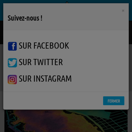
×
Suivez-nous !
Junebug!
GAYLE
SUR FACEBOOK
SUR TWITTER
Podcasts
Percept'île
Percept'île #2 : Les Sapins
Percept'île #2 : Les Sapins
SUR INSTAGRAM
FERMER