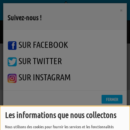
×
Suivez-nous !
Sign Your Name
TERENCE TRENT D'ARBY
SUR FACEBOOK
SUR TWITTER
Podcasts
Phil's Jazz
Phil's Jazz
Phil's Jazz
SUR INSTAGRAM
FERMER
Les informations que nous collectons
Nous utilisons des cookies pour fournir les services et les fonctionnalités