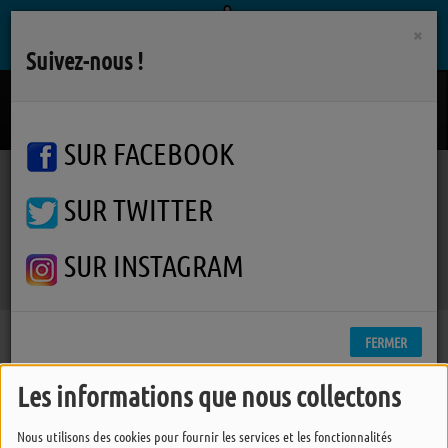
×
Suivez-nous !
Dieu m'a donne la foi
OPHELIE WINTER
SUR FACEBOOK
SUR TWITTER
Podcasts
Phil's Music
Phil's Music
Phil's Music
SUR INSTAGRAM
FERMER
Les informations que nous collectons
Nous utilisons des cookies pour fournir les services et les fonctionnalités