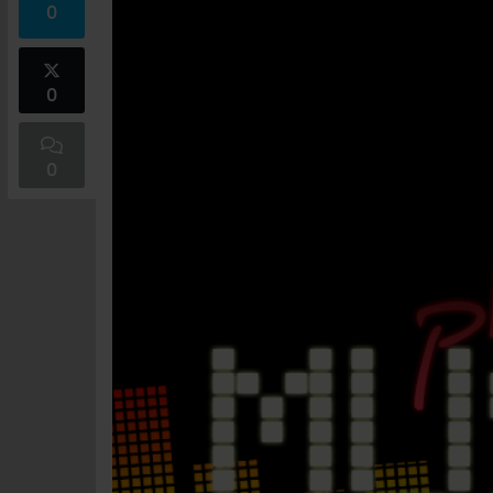
0
0
0