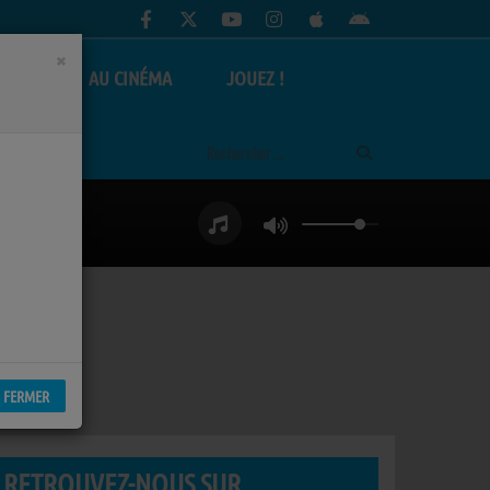
×
AS
AU CINÉMA
JOUEZ !
FERMER
RETROUVEZ-NOUS SUR