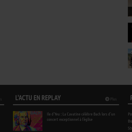
L'ACTU EN REPLAY
s
Plus
Ile d’Yeu : La Cavatine célèbre Bach lors d’un
Pa
concert exceptionnel à l’église
Bu
St