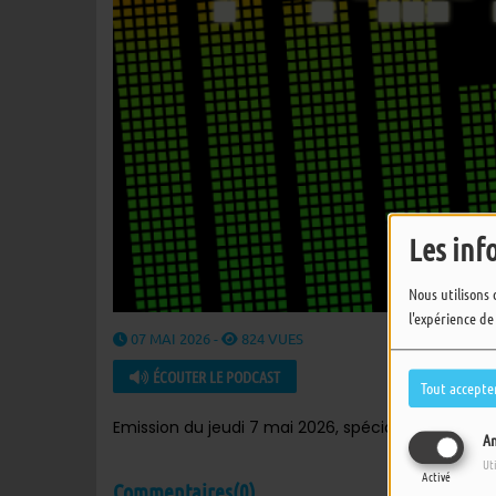
Les inf
Nous utilisons 
l'expérience de
07 MAI 2026 -
824 VUES
ÉCOUTER LE PODCAST
Tout accepte
Emission du jeudi 7 mai 2026, spéciale ROCK !
An
Ut
Activé
Commentaires(0)