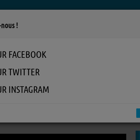
LA RADIO
MUSIQUE
EN REPLAY
MÉDI
-nous !
UR FACEBOOK
UR TWITTER
UR INSTAGRAM