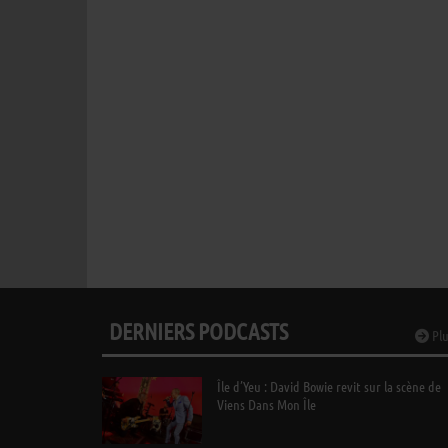
DERNIERS PODCASTS
Plu
Île d’Yeu : David Bowie revit sur la scène de
Viens Dans Mon Île