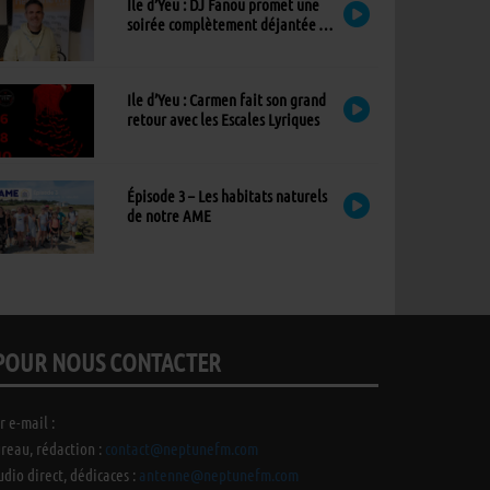
Ile d’Yeu : DJ Fanou promet une
soirée complètement déjantée à
Viens Dans Mon Île
Ile d’Yeu : Carmen fait son grand
retour avec les Escales Lyriques
Épisode 3 – Les habitats naturels
de notre AME
POUR NOUS CONTACTER
r e-mail :
reau, rédaction :
contact@neptunefm.com
udio direct, dédicaces :
antenne@neptunefm.com