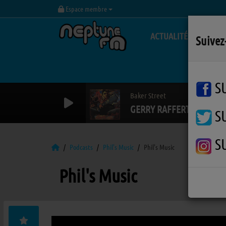
Espace membre
ACTUALITÉS
Suivez
S
Baker Street
GERRY RAFFERTY
S
S
Podcasts
Phil's Music
Phil's Music
Phil's Music