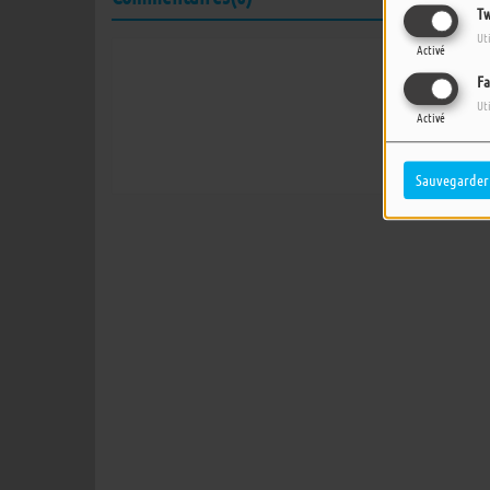
Tw
Ut
Activé
Fa
Connectez-vous 
Ut
Activé
SE
Sauvegarder