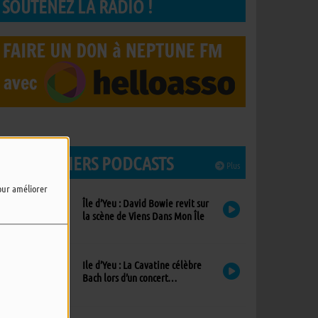
SOUTENEZ LA RADIO !
LES DERNIERS PODCASTS
Plus
pour améliorer
Île d’Yeu : David Bowie revit sur
la scène de Viens Dans Mon Île
Ile d’Yeu : La Cavatine célèbre
Bach lors d’un concert
exceptionnel à l’église