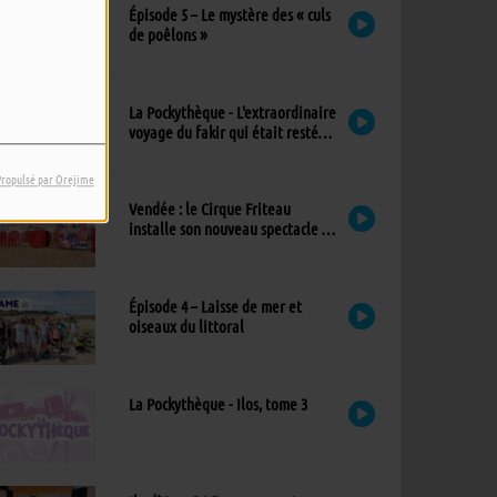
Épisode 5 – Le mystère des « culs
de poêlons »
La Pockythèque - L'extraordinaire
voyage du fakir qui était resté
coincé dans une armoire Ikea
Propulsé par Orejime
Vendée : le Cirque Friteau
installe son nouveau spectacle à
Brétignolles-sur-Mer
Épisode 4 – Laisse de mer et
oiseaux du littoral
La Pockythèque - Ilos, tome 3