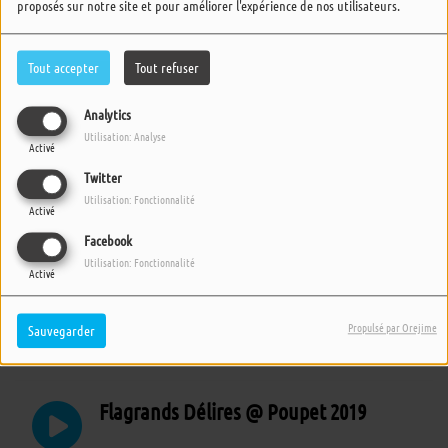
proposés sur notre site et pour améliorer l'expérience de nos utilisateurs.
Tout accepter
Tout refuser
Analytics
Utilisation: Analyse
Activé
Twitter
Utilisation: Fonctionnalité
Activé
Les Caméléons @ Poupet 2019
Facebook
Utilisation: Fonctionnalité
Activé
The Limiñanas @ Poupet 2019
Propulsé par Orejime
Sauvegarder
Flagrands Délires @ Poupet 2019