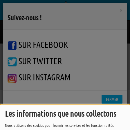
×
Suivez-nous !
Allo
JOYCE JONATHAN
SUR FACEBOOK
SUR TWITTER
Podcasts
Autres interviews
Poupet 2019
RSS
Poupet 2019
SUR INSTAGRAM
FERMER
Les informations que nous collectons
Nous utilisons des cookies pour fournir les services et les fonctionnalités