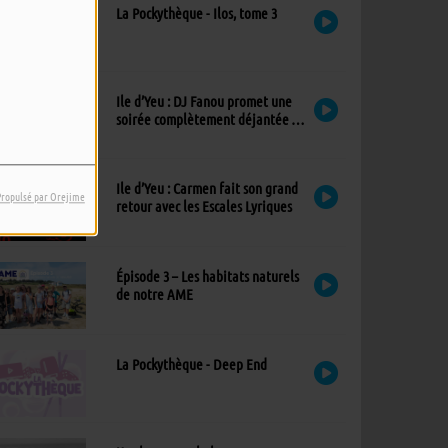
La Pockythèque - Ilos, tome 3
Ile d’Yeu : DJ Fanou promet une
soirée complètement déjantée à
Viens Dans Mon Île
Ile d’Yeu : Carmen fait son grand
Propulsé par Orejime
retour avec les Escales Lyriques
Épisode 3 – Les habitats naturels
de notre AME
La Pockythèque - Deep End