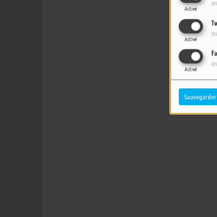
Ut
Activé
Tw
Ut
Activé
Fa
Ut
Activé
Sauvegarder