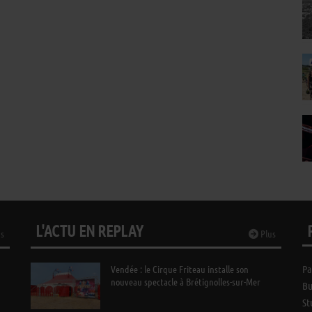
L'ACTU EN REPLAY
s
Plus
Vendée : le Cirque Friteau installe son
Pa
nouveau spectacle à Brétignolles-sur-Mer
Bu
St