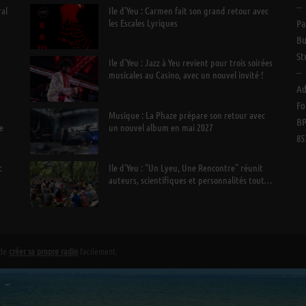
--
ral
Ile d’Yeu : Carmen fait son grand retour avec
les Escales Lyriques
Pa
Bu
St
Ile d’Yeu : Jazz à Yeu revient pour trois soirées
--
musicales au Casino, avec un nouvel invité !
Ad
Fo
Musique : La Phaze prépare son retour avec
BP
e
un nouvel album en mai 2027
85
c
Ile d’Yeu : “Un Lyeu, Une Rencontre” réunit
auteurs, scientifiques et personnalités tout
l’été
 de
créer sa propre radio
facilement.