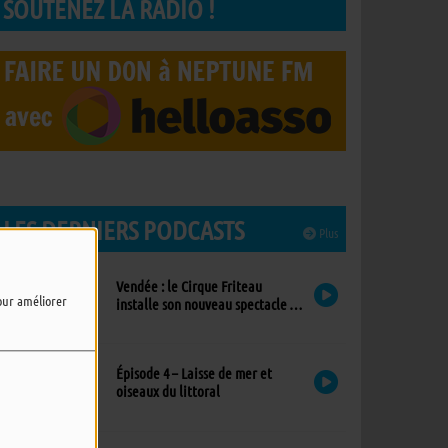
SOUTENEZ LA RADIO !
LES DERNIERS PODCASTS
Plus
Vendée : le Cirque Friteau
pour améliorer
installe son nouveau spectacle à
Brétignolles-sur-Mer
Épisode 4 – Laisse de mer et
oiseaux du littoral