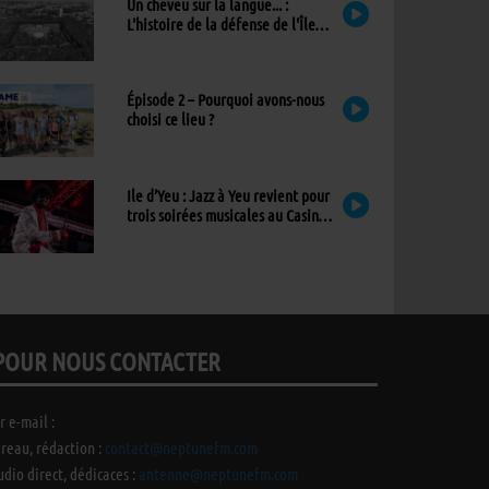
Un cheveu sur la langue... :
L'histoire de la défense de l'Île
d'Yeu
Épisode 2 – Pourquoi avons-nous
choisi ce lieu ?
Ile d’Yeu : Jazz à Yeu revient pour
trois soirées musicales au Casino,
avec un nouvel invité !
POUR NOUS CONTACTER
r e-mail :
reau, rédaction :
contact@neptunefm.com
udio direct, dédicaces :
antenne@neptunefm.com