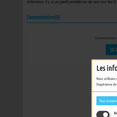
Attention, il y a un petit problème de son sur les 
Commentaires(0)
Connectez-vous 
SE
Les inf
Nous utilisons 
l'expérience de
Tout accepte
An