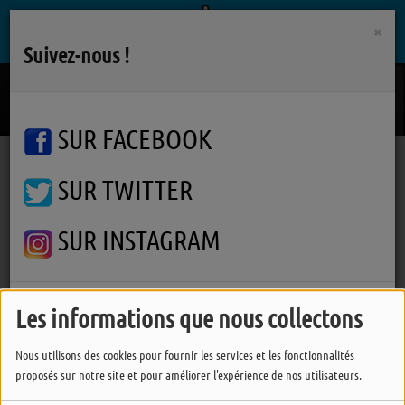
×
Suivez-nous !
Le Braquage Des Sentiments
FLORENT PAGNY
SUR FACEBOOK
SUR TWITTER
Podcasts
Un Lyeu, Une Rencontre
Que peut apporter au monde la francophonie ?
Que peut apporter au monde
SUR INSTAGRAM
la francophonie ?
FERMER
Les informations que nous collectons
Nous utilisons des cookies pour fournir les services et les fonctionnalités
proposés sur notre site et pour améliorer l'expérience de nos utilisateurs.