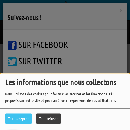
×
Suivez-nous !
Elle Vit
CHIMENE BADI
SUR FACEBOOK
SUR TWITTER
Podcasts
Varanger
Varanger
Varanger
SUR INSTAGRAM
Les informations que nous collectons
Nous utilisons des cookies pour fournir les services et les fonctionnalités
FERMER
proposés sur notre site et pour améliorer l'expérience de nos utilisateurs.
Tout accepter
Tout refuser