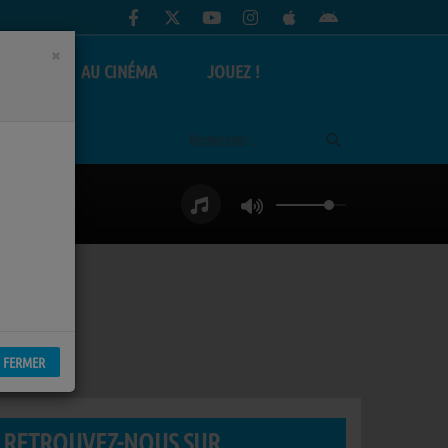
×
AS
AU CINÉMA
JOUEZ !
FERMER
RETROUVEZ-NOUS SUR