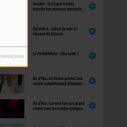
Vendée : le Cirque Friteau
installe son nouveau spectacle à
Brétignolles-sur-Mer
Épisode 4 – Laisse de mer et
oiseaux du littoral
La Pockythèque - Ilos, tome 3
Propulsé par Orejime
Ile d’Yeu : DJ Fanou promet une
soirée complètement déjantée à
Viens Dans Mon Île
Ile d’Yeu : Carmen fait son grand
retour avec les Escales Lyriques