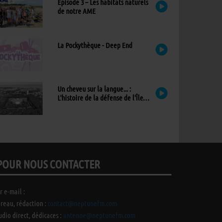
Épisode 3 – Les habitats naturels
de notre AME
La Pockythèque - Deep End
Un cheveu sur la langue... :
L'histoire de la défense de l'Île
d'Yeu
POUR NOUS CONTACTER
r e-mail :
reau, rédaction :
contact@neptunefm.com
udio direct, dédicaces :
antenne@neptunefm.com