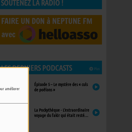
SOUTENEZ LA RADIO !
LES DERNIERS PODCASTS
Plus
Épisode 5 – Le mystère des « culs
pour améliorer
de poêlons »
La Pockythèque - L'extraordinaire
voyage du fakir qui était resté
coincé dans une armoire Ikea