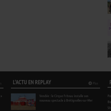
L'ACTU EN REPLAY
s
Plus
 »
Vendée : le Cirque Friteau installe son
Pa
nouveau spectacle à Brétignolles-sur-Mer
Bu
St