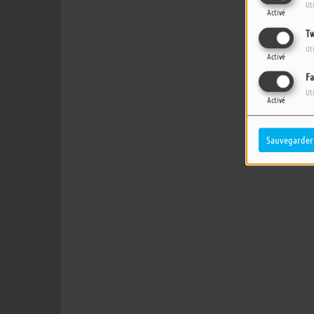
Ut
Activé
Tw
Ut
Activé
Fa
Ut
Activé
Sauvegarder