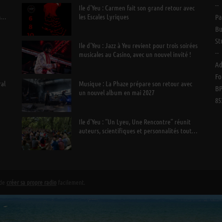
--
Ile d’Yeu : Carmen fait son grand retour avec
e
les Escales Lyriques
Pa
Bu
St
Ile d’Yeu : Jazz à Yeu revient pour trois soirées
--
musicales au Casino, avec un nouvel invité !
Ad
Fo
ral
Musique : La Phaze prépare son retour avec
BP
un nouvel album en mai 2027
85
Ile d’Yeu : “Un Lyeu, Une Rencontre” réunit
auteurs, scientifiques et personnalités tout
l’été
 de
créer sa propre radio
facilement.