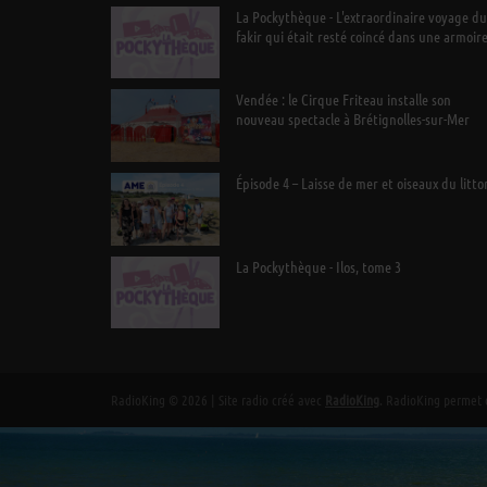
La Pockythèque - L'extraordinaire voyage du
fakir qui était resté coincé dans une armoir
Ikea
Vendée : le Cirque Friteau installe son
nouveau spectacle à Brétignolles-sur-Mer
Épisode 4 – Laisse de mer et oiseaux du litto
La Pockythèque - Ilos, tome 3
RadioKing © 2026 | Site radio créé avec
RadioKing
. RadioKing permet