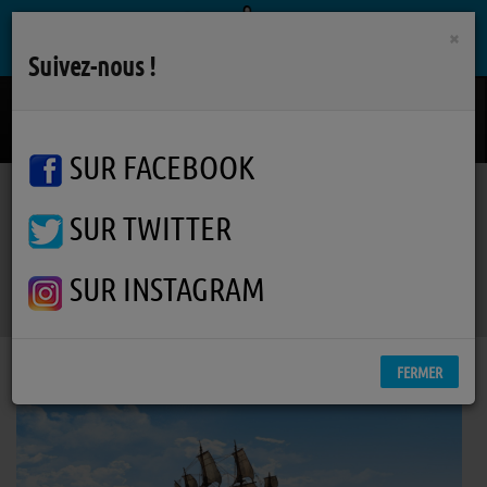
×
Suivez-nous !
Carrousel
PETER PETER
SUR FACEBOOK
SUR TWITTER
Podcasts
Whydah Gally
RSS
Whydah Gally
SUR INSTAGRAM
FERMER