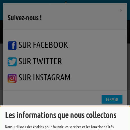
×
Suivez-nous !
Ecran Total
BENJAMIN BIOLAY
SUR FACEBOOK
SUR TWITTER
Podcasts
Whydah Gally
Whydah Gally
Whydah Gally
SUR INSTAGRAM
FERMER
Les informations que nous collectons
Nous utilisons des cookies pour fournir les services et les fonctionnalités