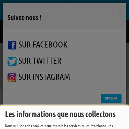
×
Suivez-nous !
Heroine
MAROON 5
SUR FACEBOOK
SUR TWITTER
Podcasts
Whydah Gally
Whydah Gally
Whydah Gally
SUR INSTAGRAM
FERMER
Les informations que nous collectons
Nous utilisons des cookies pour fournir les services et les fonctionnalités