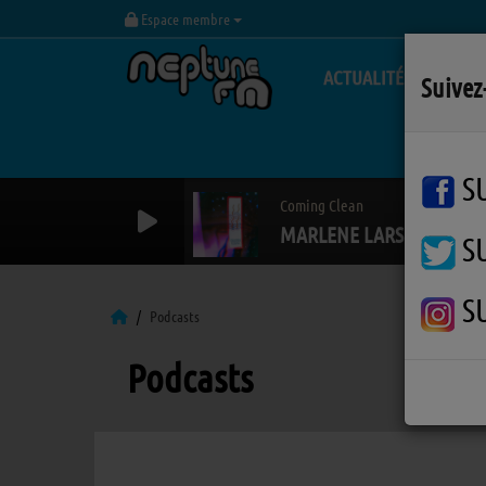
Espace membre
ACTUALITÉS
Suivez
S
Coming Clean
MARLENE LARSEN
S
S
Podcasts
Podcasts