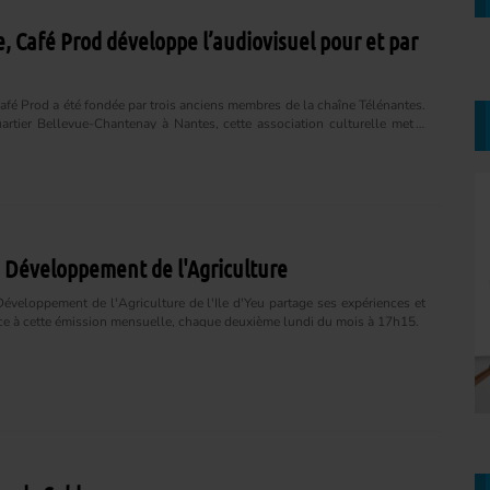
e, Café Prod développe l’audiovisuel pour et par
Café Prod a été fondée par trois anciens membres de la chaîne Télénantes.
uartier Bellevue-Chantenay à Nantes, cette association culturelle met à
 savoir-faire audiovisuel aux habitants et aux structures de la ville. En
collectif Studio Moka, les ateliers se multiplient pour former et
s jeunes dans leurs projets audiovisuels. Mélissa Le Roy de Jet FM a
ropos de Ludovic Mitouriri, coordinateur de projet au sein de Café Prod....
 Développement de l'Agriculture
éveloppement de l'Agriculture de l'Ile d'Yeu partage ses expériences et
âce à cette émission mensuelle, chaque deuxième lundi du mois à 17h15.