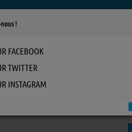
LA RADIO
MUSIQUE
EN REPLAY
MÉDI
-nous !
UR FACEBOOK
UR TWITTER
UR INSTAGRAM