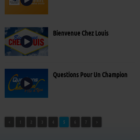
Bienvenue Chez Louis
Questions Pour Un Champion
<
1
2
3
4
5
6
7
>