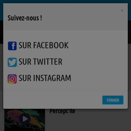
×
Suivez-nous !
The Coversation
TEXAS
SUR FACEBOOK
SUR TWITTER
Podcasts
RSS
Podcasts
SUR INSTAGRAM
FERMER
Percept'île