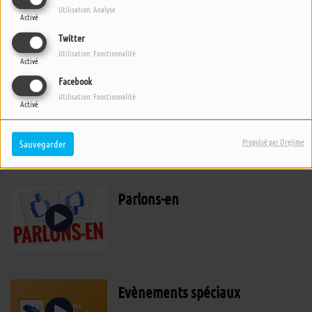
Théo Politique 24/07/20 :
Utilisation: Analyse
Activé
Discours d'Emmanuel Macron
Twitter
du 14 juillet
Utilisation: Fonctionnalité
Activé
Facebook
Utilisation: Fonctionnalité
Théo Politique 17/07/20 :
Activé
Démission du gouvernement
Propulsé par Orejime
Sauvegarder
Parlons-en
Evènements spéciaux