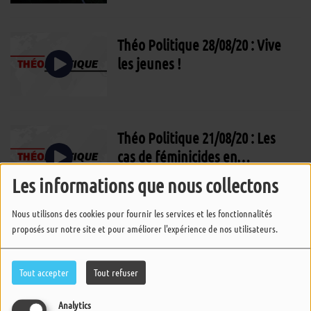
Théo Politique 28/08/20 : Vive
les jeunes !
Théo Politique 21/08/20 : Les
cas de féminicides en
augmentation
Les informations que nous collectons
Nous utilisons des cookies pour fournir les services et les fonctionnalités
Théo Politique 14/08/20 : Quid
proposés sur notre site et pour améliorer l'expérience de nos utilisateurs.
du Brexit ?
Tout accepter
Tout refuser
Analytics