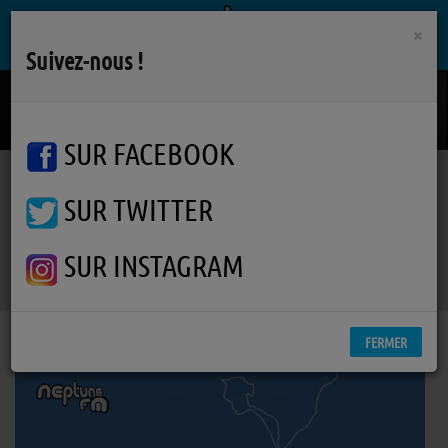
×
Suivez-nous !
Wind Of Change
SCORPIONS
SUR FACEBOOK
SUR TWITTER
Podcasts
Autres interviews
RSS
Autres interviews
SUR INSTAGRAM
FERMER