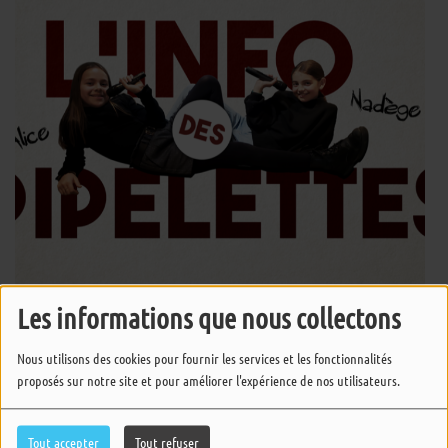
Les informations que nous collectons
Rendez-vous chaque mercredi à 17h pour L'info des Pipelettes ! Nadège
Nous utilisons des cookies pour fournir les services et les fonctionnalités
et Alice vous retrouvent avec quelques info people, des rendez-vous, de
proposés sur notre site et pour améliorer l'expérience de nos utilisateurs.
la musique et leur bonne humeur !
Tout accepter
Tout refuser