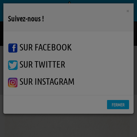
×
Suivez-nous !
Comme Jete A La Mer
ABEL
SUR FACEBOOK
SUR TWITTER
Podcasts
L'info des Pipelettes
RSS
L'info des Pipelettes
SUR INSTAGRAM
FERMER