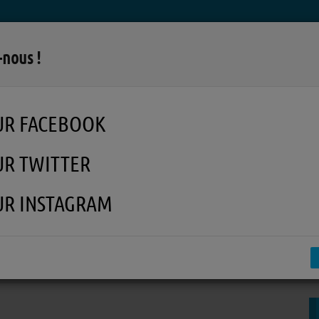
LA RADIO
MUSIQUE
EN REPLAY
MÉDI
-nous !
UR FACEBOOK
UR TWITTER
UR INSTAGRAM