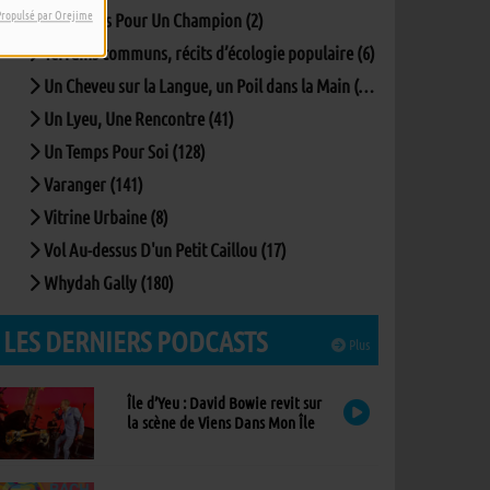
Propulsé par Orejime
Questions Pour Un Champion (2)
Terrains communs, récits d’écologie populaire (6)
Un Cheveu sur la Langue, un Poil dans la Main (167)
Un Lyeu, Une Rencontre (41)
Un Temps Pour Soi (128)
Varanger (141)
Vitrine Urbaine (8)
Vol Au-dessus D'un Petit Caillou (17)
Whydah Gally (180)
LES DERNIERS PODCASTS
Plus
Île d’Yeu : David Bowie revit sur
la scène de Viens Dans Mon Île