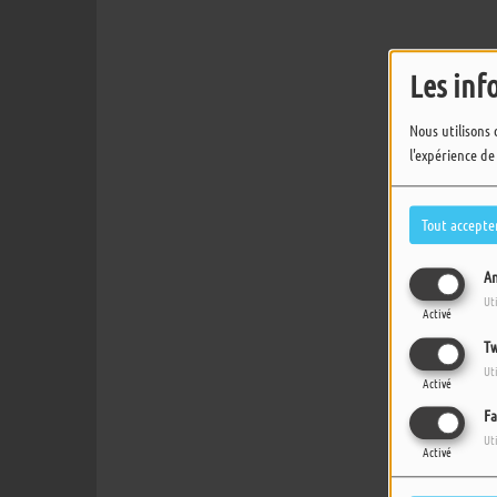
Les inf
Nous utilisons 
l'expérience de
Tout accepte
An
Ut
Activé
Tw
Ut
Activé
Fa
Ut
Activé