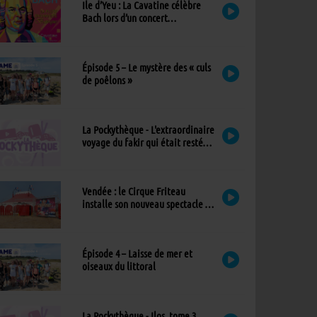
Ile d’Yeu : La Cavatine célèbre
Bach lors d’un concert
exceptionnel à l’église
Épisode 5 – Le mystère des « culs
de poêlons »
La Pockythèque - L'extraordinaire
voyage du fakir qui était resté
coincé dans une armoire Ikea
Vendée : le Cirque Friteau
installe son nouveau spectacle à
Brétignolles-sur-Mer
Épisode 4 – Laisse de mer et
oiseaux du littoral
La Pockythèque - Ilos, tome 3