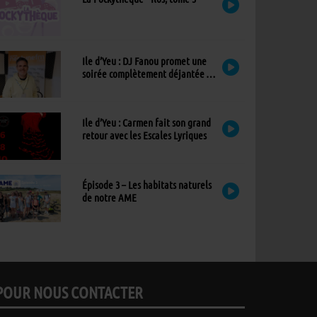
Ile d’Yeu : DJ Fanou promet une
soirée complètement déjantée à
Viens Dans Mon Île
Ile d’Yeu : Carmen fait son grand
retour avec les Escales Lyriques
Épisode 3 – Les habitats naturels
de notre AME
POUR NOUS CONTACTER