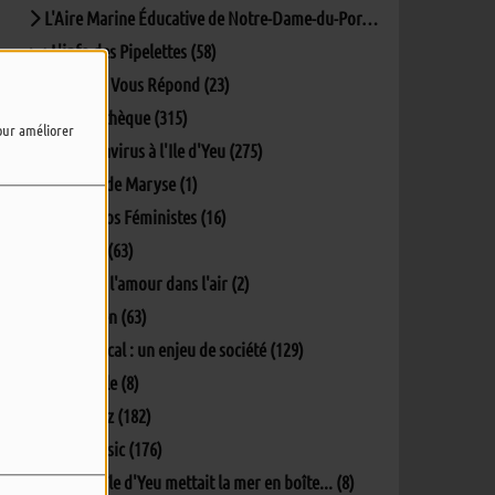
L'Aire Marine Éducative de Notre-Dame-du-Port (5)
L'info des Pipelettes (58)
La Mairie Vous Répond (23)
La Pockythèque (315)
pour améliorer
Le coronavirus à l'Ile d'Yeu (275)
Lectures de Maryse (1)
Les Ec(h)os Féministes (16)
Matinale (63)
Oh y'a de l'amour dans l'air (2)
Parlons-en (63)
Penser local : un enjeu de société (129)
Percept'île (8)
Phil's Jazz (182)
Phil's Music (176)
Quand L'île d'Yeu mettait la mer en boîte... (8)