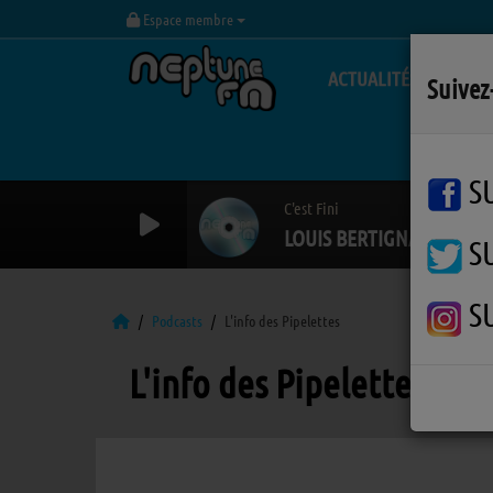
Espace membre
ACTUALITÉS
Suivez
S
C'est Fini
LOUIS BERTIGNAC
S
S
Podcasts
L'info des Pipelettes
L'info des Pipelettes