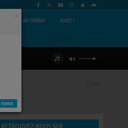
×
AS
AU CINÉMA
JOUEZ !
RSS
FERMER
RETROUVEZ-NOUS SUR