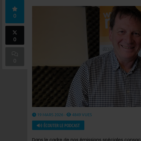
0
0
0
19 MARS 2026 -
4849 VUES
ÉCOUTER LE PODCAST
Dans le cadre de nos émissions spéciales consac