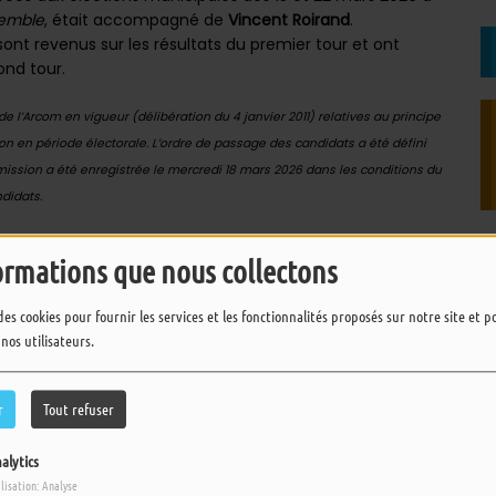
emble
, était accompagné de
Vincent Roirand
.
ont revenus sur les résultats du premier tour et ont
ond tour.
 l’Arcom en vigueur (délibération du 4 janvier 2011) relatives au principe
ion en période électorale. L’ordre de passage des candidats a été défini
mission a été enregistrée le mercredi 18 mars 2026 dans les conditions du
didats.
ormations que nous collectons
des cookies pour fournir les services et les fonctionnalités proposés sur notre site et 
 nos utilisateurs.
pour commenter cet article
 CONNECTER
r
Tout refuser
alytics
ilisation: Analyse