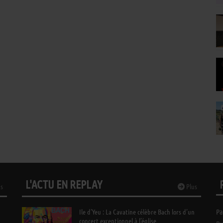
L'ACTU EN REPLAY
s
Plus
Ile d’Yeu : La Cavatine célèbre Bach lors d’un
Pa
concert exceptionnel à l’église