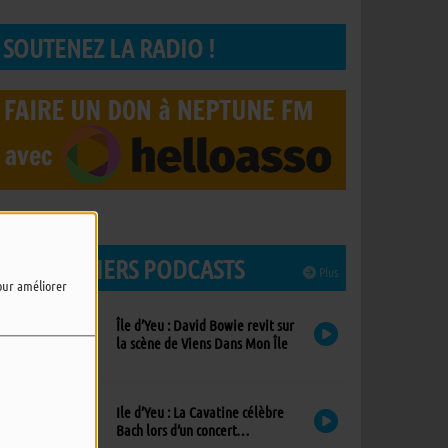
SOUTENEZ LA RADIO !
LES DERNIERS PODCASTS
Plus
pour améliorer
Île d’Yeu : David Bowie revit sur
la scène de Viens Dans Mon Île
Ile d’Yeu : La Cavatine célèbre
Bach lors d’un concert