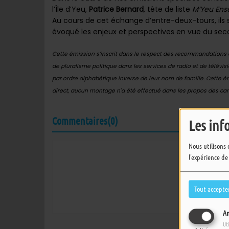
l’Île d’Yeu,
Patrice Bernard
, tête de liste
M’Yeu Ens
Au cours de cet échange d’entre-deux-tours, ils s
évoqué les enjeux et perspectives en vue du sec
Cette émission s’inscrit dans le respect des recommandations de
de pluralisme politique dans les services de radio et de télévis
par ordre alphabétique inverse de leur nom de famille. Cette é
direct, aucun montage n'a été effectué dans les propos des can
Commentaires(0)
Les inf
Nous utilisons 
l'expérience de
Connectez-vous 
SE
Tout accepte
An
Ut