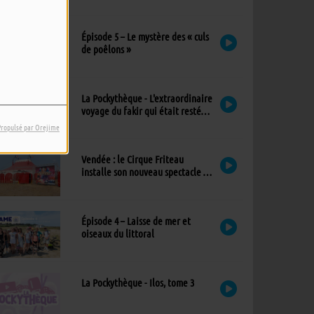
exceptionnel à l’église
Épisode 5 – Le mystère des « culs
de poêlons »
La Pockythèque - L'extraordinaire
voyage du fakir qui était resté
coincé dans une armoire Ikea
Propulsé par Orejime
Vendée : le Cirque Friteau
installe son nouveau spectacle à
Brétignolles-sur-Mer
Épisode 4 – Laisse de mer et
oiseaux du littoral
La Pockythèque - Ilos, tome 3