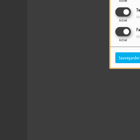
Activé
Tw
Ut
Activé
Fa
Ut
Activé
Sauvegarder