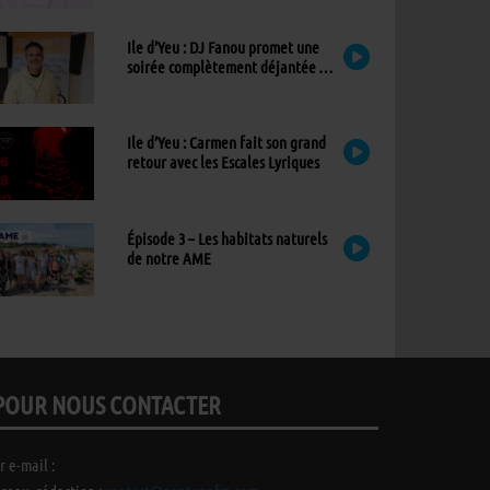
Ile d’Yeu : DJ Fanou promet une
soirée complètement déjantée à
Viens Dans Mon Île
Ile d’Yeu : Carmen fait son grand
retour avec les Escales Lyriques
Épisode 3 – Les habitats naturels
de notre AME
POUR NOUS CONTACTER
r e-mail :