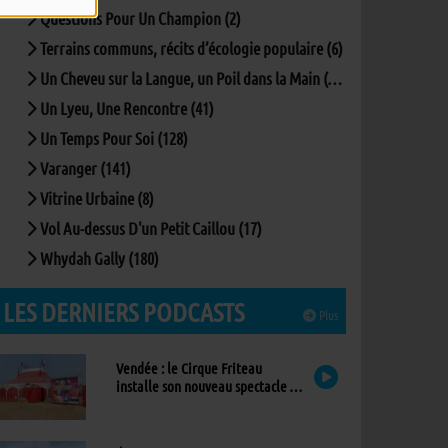
Questions Pour Un Champion (2)
Terrains communs, récits d’écologie populaire (6)
Un Cheveu sur la Langue, un Poil dans la Main (167)
Un Lyeu, Une Rencontre (41)
Un Temps Pour Soi (128)
Varanger (141)
Vitrine Urbaine (8)
Vol Au-dessus D'un Petit Caillou (17)
Whydah Gally (180)
LES DERNIERS PODCASTS
Plus
Vendée : le Cirque Friteau
installe son nouveau spectacle à
Brétignolles-sur-Mer