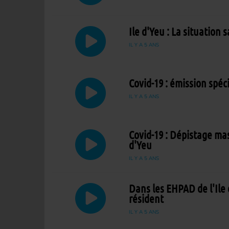
Ile d'Yeu : La situation
IL Y A 5 ANS
Covid-19 : émission spéc
IL Y A 5 ANS
Covid-19 : Dépistage mas
d'Yeu
IL Y A 5 ANS
Dans les EHPAD de l'Ile 
résident
IL Y A 5 ANS