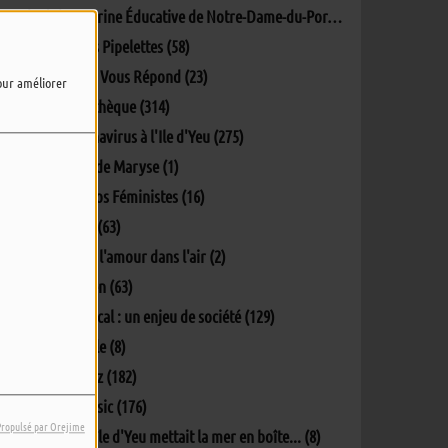
L'Aire Marine Éducative de Notre-Dame-du-Port (4)
L'info des Pipelettes (58)
La Mairie Vous Répond (23)
pour améliorer
La Pockythèque (314)
Le coronavirus à l'Ile d'Yeu (275)
Lectures de Maryse (1)
Les Ec(h)os Féministes (16)
Matinale (63)
Oh y'a de l'amour dans l'air (2)
Parlons-en (63)
Penser local : un enjeu de société (129)
Percept'île (8)
Phil's Jazz (182)
Phil's Music (176)
Propulsé par Orejime
Quand L'île d'Yeu mettait la mer en boîte... (8)