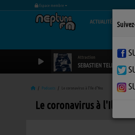
Espace membre
ACTUALITÉS
Suivez
S
Attraction
SEBASTIEN TELLIER / JU
S
S
Podcasts
Le coronavirus à l'Ile d'Yeu
Le coronavirus à l'Ile d'Y