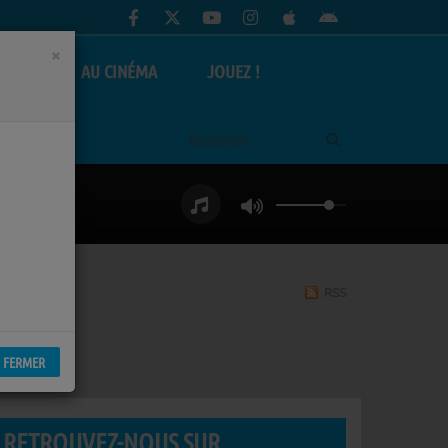
×
AS
AU CINÉMA
JOUEZ !
RSS
FERMER
RETROUVEZ-NOUS SUR