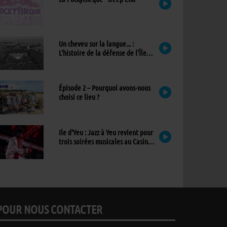
Un cheveu sur la langue... :
L'histoire de la défense de l'Île
d'Yeu
Épisode 2 – Pourquoi avons-nous
choisi ce lieu ?
Ile d’Yeu : Jazz à Yeu revient pour
trois soirées musicales au Casino,
avec un nouvel invité !
POUR NOUS CONTACTER