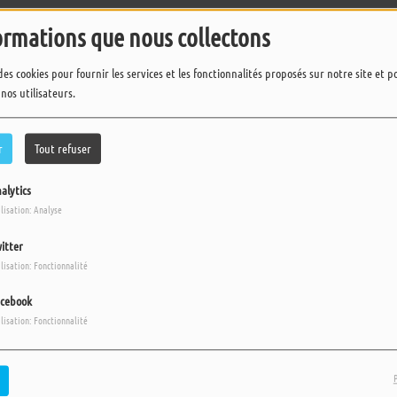
ormations que nous collectons
des cookies pour fournir les services et les fonctionnalités proposés sur notre site et 
 nos utilisateurs.
15
16
>
r
Tout refuser
alytics
ilisation: Analyse
itter
ilisation: Fonctionnalité
cebook
ilisation: Fonctionnalité