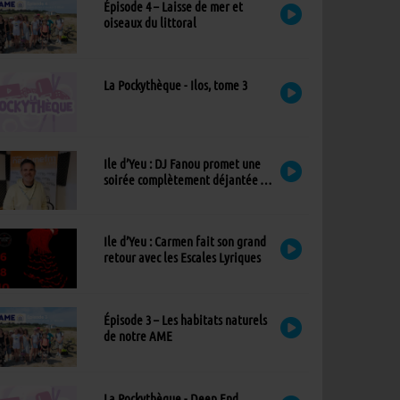
Épisode 4 – Laisse de mer et
oiseaux du littoral
La Pockythèque - Ilos, tome 3
Ile d’Yeu : DJ Fanou promet une
soirée complètement déjantée à
Viens Dans Mon Île
Ile d’Yeu : Carmen fait son grand
retour avec les Escales Lyriques
Épisode 3 – Les habitats naturels
de notre AME
La Pockythèque - Deep End